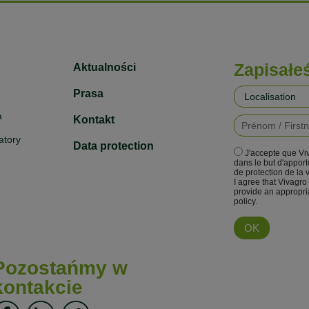
Zapisałe
Aktualności
Prasa
a
Kontakt
atory
Data protection
J'accepte que Vi
dans le but d'appor
de protection de la 
I agree that Vivagro
provide an appropri
policy.
Pozostańmy w
kontakcie