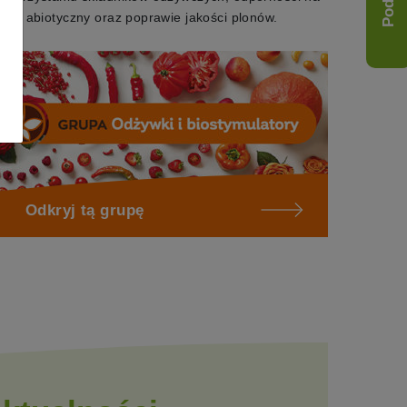
tres abiotyczny oraz poprawie jakości plonów.
Odkryj tą grupę