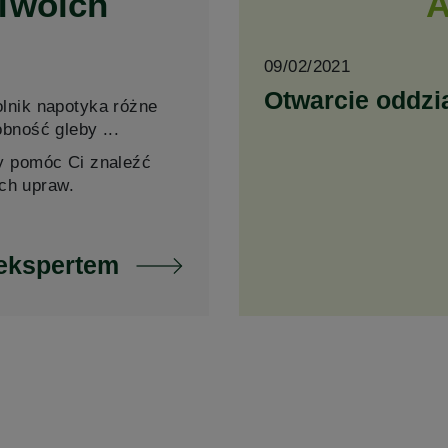
 Twoich
A
09/02/2021
Otwarcie oddzi
olnik napotyka różne
bność gleby ...
by pomóc Ci znaleźć
ch upraw.
 ekspertem