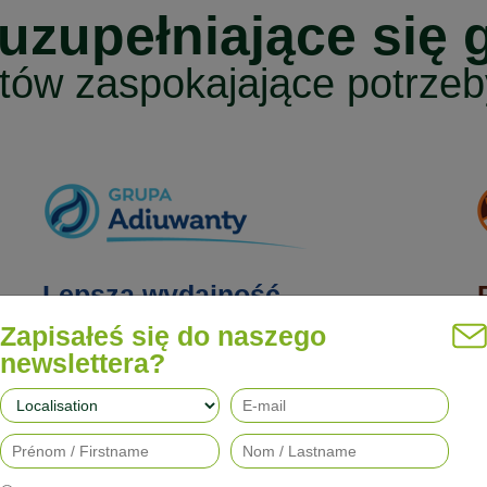
 uzupełniające się 
tów zaspokajające potrzeby
Lepsza wydajność
Zapisałeś się do naszego
newslettera?
Nasze adiuwanty poprawiają skuteczność działania
N
herbicydów, fungicydów, insektycydów i regulatorów
o
,
wzrostu, jednocześnie ograniczając ich wpływ na
n
środowisko.
w