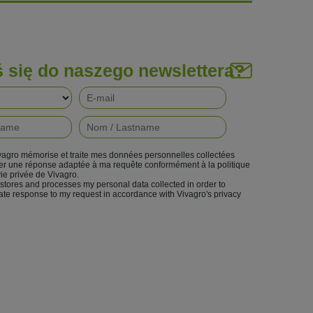
ś się do naszego newslettera?
vagro mémorise et traite mes données personnelles collectées
ter une réponse adaptée à ma requête conformément à la politique
vie privée de Vivagro.
 stores and processes my personal data collected in order to
ate response to my request in accordance with Vivagro's privacy