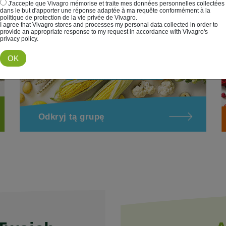
J'accepte que Vivagro mémorise et traite mes données personnelles collectées
s
dans le but d'apporter une réponse adaptée à ma requête conformément à la
politique de protection de la vie privée de Vivagro.
I agree that Vivagro stores and processes my personal data collected in order to
provide an appropriate response to my request in accordance with Vivagro's
privacy policy.
Odkryj tą grupę