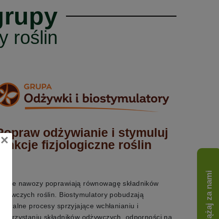
grupy
 roślin
Popraw odżywianie i stymuluj
×
funkcje fizjologiczne roślin
Podążaj za nami
asze nawozy poprawiają równowagę składników
dżywczych roślin. Biostymulatory pobudzają
aturalne procesy sprzyjające wchłanianiu i
ykorzystaniu składników odżywczych, odporności na