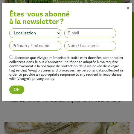
×
Êtes-vous abonné
à la newsletter ?
Découvrir cette gamme
Suivez-nous
J'accepte que Vivagro mémorise et traite mes données personnelles
collectées dans le but d'apporter une réponse adaptée à ma requête
conformément à la politique de protection de la vie privée de Vivagro.
I agree that Vivagro stores and processes my personal data collected in
order to provide an appropriate response to my request in accordance
with Vivagro's privacy policy.
Optimiser l’efficacité des traitements
Nos adjuvants permettent d’améliorer l’efficacité des
herbicides, des fongicides, des insecticides et des régulateurs de
croissance, tout en limitant leur impact sur l’environnement.