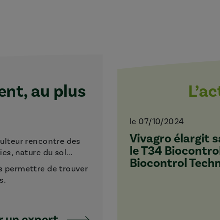
t, au plus
L’a
le 07/10/2024
Vivagro élargit
culteur rencontre des
le T34 Biocontro
s, nature du sol...
Biocontrol Tech
s permettre de trouver
s.
 un expert