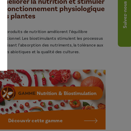
Améliorer la nutrition et stimuler
Suivez-nous
le fonctionnement physiologique
des plantes
os produits de nutrition améliorent l’équilibre
utritionnel. Les biostimulants stimulent les processus
avorisant l’absorption des nutriments, la tolérance aux
tress abiotiques et la qualité des cultures.
Découvrir cette gamme