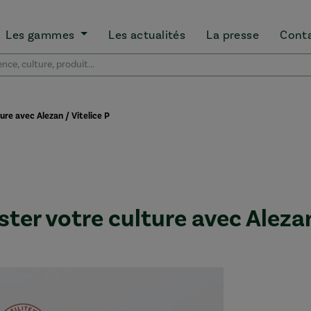
Les gammes
Les actualités
La presse
Cont
ure avec Alezan / Vitelice P
ter votre culture avec Aleza