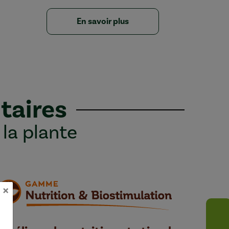
En savoir plus
taires
 la plante
×