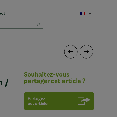
act
Souhaitez-vous
n /
partager cet article ?
Partagez
cet article