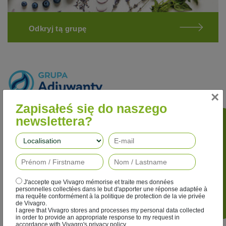
Odkryj tą grupę
×
Zapisałeś się do naszego
Lepsza wydajność
newslettera?
Nasze adiuwanty poprawiają skuteczność działania
Podążaj za nami
herbicydów, fungicydów, insektycydów i regulatorów wzrostu,
jednocześnie ograniczając ich wpływ na środowisko.
J'accepte que Vivagro mémorise et traite mes données
personnelles collectées dans le but d'apporter une réponse adaptée à
ma requête conformément à la politique de protection de la vie privée
de Vivagro.
I agree that Vivagro stores and processes my personal data collected
in order to provide an appropriate response to my request in
accordance with Vivagro's privacy policy.