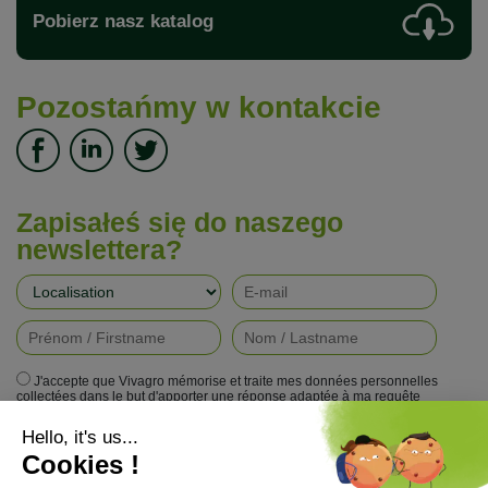
Pobierz nasz katalog
Pozostańmy w kontakcie
Zapisałeś się do naszego
newslettera?
J'accepte que Vivagro mémorise et traite mes données personnelles
collectées dans le but d'apporter une réponse adaptée à ma requête
conformément à la politique de protection de la vie privée de Vivagro.
I agree that Vivagro stores and processes my personal data collected in
order to provide an appropriate response to my request in accordance with
Vivagro's privacy policy.