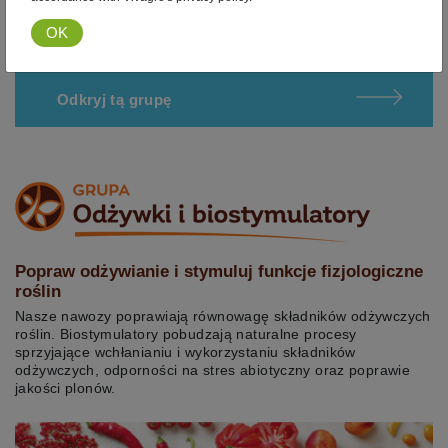
Odkryj tą grupę
Popraw odżywianie i stymuluj funkcje fizjologiczne
roślin
Nasze nawozy poprawiają równowagę składników odżywczych
roślin. Biostymulatory pobudzają naturalne procesy
sprzyjające wchłanianiu i wykorzystaniu składników
odżywczych, odporności na stres abiotyczny oraz poprawie
jakości plonów.