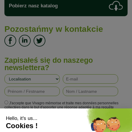
Pobierz nasz katalog
Pozostańmy w kontakcie
Zapisałeś się do naszego
newslettera?
J'accepte que Vivagro mémorise et traite mes données personnelles
collectées dans le but d'apporter une réponse adaptée à ma requête
conformément à la politique de protection de la vie privée de Vivagro.
I agree that Vivagro stores and processes my personal data collected in
order to provide an appropriate response to my request in accordance with
Vivagro's privacy policy.