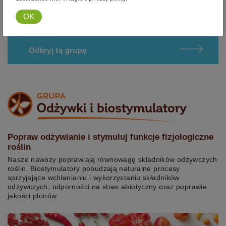
Odkryj tą grupę
Popraw odżywianie i stymuluj funkcje fizjologiczne
roślin
Nasze nawozy poprawiają równowagę składników odżywczych
roślin. Biostymulatory pobudzają naturalne procesy
sprzyjające wchłanianiu i wykorzystaniu składników
odżywczych, odporności na stres abiotyczny oraz poprawie
jakości plonów.