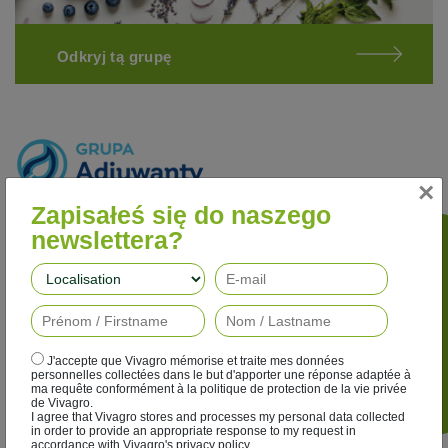
Odkryj tą grupę
×
Zapisałeś się do naszego
Lepsza wydajność
newslettera?
Nasze adiuwanty poprawiają skuteczność działania
Podążaj za nami
herbicydów, fungicydów, insektycydów i regulatorów wzrostu,
jednocześnie ograniczając ich wpływ na środowisko.
J'accepte que Vivagro mémorise et traite mes données
personnelles collectées dans le but d'apporter une réponse adaptée à
ma requête conformément à la politique de protection de la vie privée
de Vivagro.
I agree that Vivagro stores and processes my personal data collected
in order to provide an appropriate response to my request in
accordance with Vivagro's privacy policy.