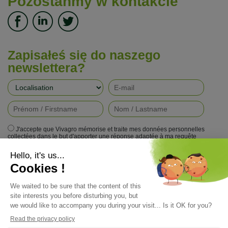
Pozostańmy w kontakcie
Zapisałeś się do naszego
newslettera?
J'accepte que Vivagro mémorise et traite mes données personnelles
collectées dans le but d'apporter une réponse adaptée à ma requête
conformément à la politique de protection de la vie privée de Vivagro.
I agree that Vivagro stores and processes my personal data collected in
order to provide an appropriate response to my request in accordance with
Vivagro's privacy policy.