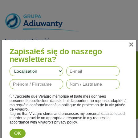
Lepsza wydajność
×
Nasze adiuwanty poprawiają skuteczność działania
Zapisałeś się do naszego
herbicydów, fungicydów, insektycydów i regulatorów wzrostu,
newslettera?
jednocześnie ograniczając ich wpływ na środowisko.
Podążaj za nami
J'accepte que Vivagro mémorise et traite mes données
personnelles collectées dans le but d'apporter une réponse adaptée à
ma requête conformément à la politique de protection de la vie privée
de Vivagro.
I agree that Vivagro stores and processes my personal data collected
in order to provide an appropriate response to my request in
accordance with Vivagro's privacy policy.