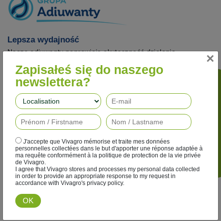
Lepsza wydajność
Nasze adiuwanty poprawiają skuteczność działania
×
herbicydów, fungicydów, insektycydów i regulatorów wzrostu,
Zapisałeś się do naszego
jednocześnie ograniczając ich wpływ na środowisko.
newslettera?
Podążaj za nami
J'accepte que Vivagro mémorise et traite mes données
personnelles collectées dans le but d'apporter une réponse adaptée à
ma requête conformément à la politique de protection de la vie privée
de Vivagro.
I agree that Vivagro stores and processes my personal data collected
in order to provide an appropriate response to my request in
accordance with Vivagro's privacy policy.
Odkryj tą grupę