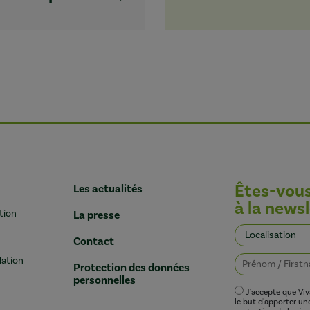
Êtes-vou
Les actualités
à la newsl
tion
La presse
Contact
lation
Protection des données
personnelles
J'accepte que Vi
le but d'apporter u