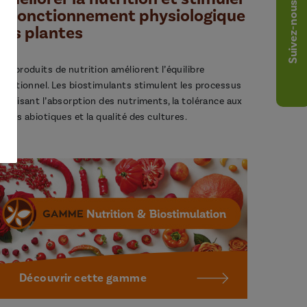
Suivez-nous
le fonctionnement physiologique
des plantes
os produits de nutrition améliorent l’équilibre
utritionnel. Les biostimulants stimulent les processus
avorisant l’absorption des nutriments, la tolérance aux
tress abiotiques et la qualité des cultures.
Découvrir cette gamme