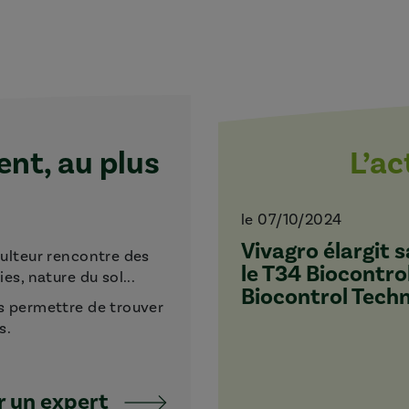
t, au plus
L’a
le 07/10/2024
Vivagro élargit
culteur rencontre des
le T34 Biocontro
s, nature du sol...
Biocontrol Tech
s permettre de trouver
s.
 un expert