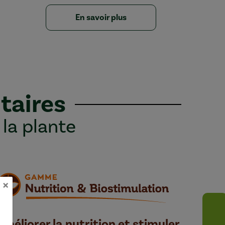
En savoir plus
taires
 la plante
×
Améliorer la nutrition et stimuler