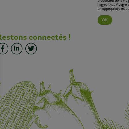
protection de la vie 
I agree that Vivagro
an appropriate respo
Restons connectés !