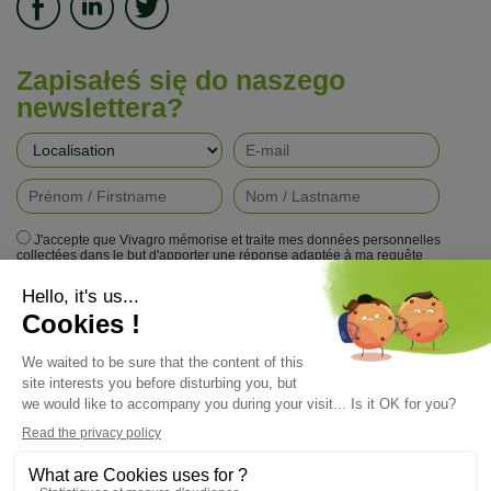
Zapisałeś się do naszego
newslettera?
J'accepte que Vivagro mémorise et traite mes données personnelles
collectées dans le but d'apporter une réponse adaptée à ma requête
conformément à la politique de protection de la vie privée de Vivagro.
I agree that Vivagro stores and processes my personal data collected in
order to provide an appropriate response to my request in accordance with
Vivagro's privacy policy.