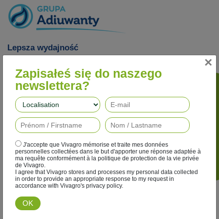
Lepsza wydajność
×
Nasze adiuwanty poprawiają skuteczność działania
herbicydów, fungicydów, insektycydów i regulatorów wzrostu,
Zapisałeś się do naszego
jednocześnie ograniczając ich wpływ na środowisko.
newslettera?
Podążaj za nami
J'accepte que Vivagro mémorise et traite mes données
personnelles collectées dans le but d'apporter une réponse adaptée à
ma requête conformément à la politique de protection de la vie privée
de Vivagro.
I agree that Vivagro stores and processes my personal data collected
in order to provide an appropriate response to my request in
accordance with Vivagro's privacy policy.
Odkryj tą grupę