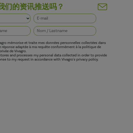
我们的资讯推送吗？
vagro mémorise et traite mes données personnelles collectées dans
ne réponse adaptée à ma requête conformément à la politique de
privée de Vivagro.
 stores and processes my personal data collected in order to provide
nse to my request in accordance with Vivagro's privacy policy.