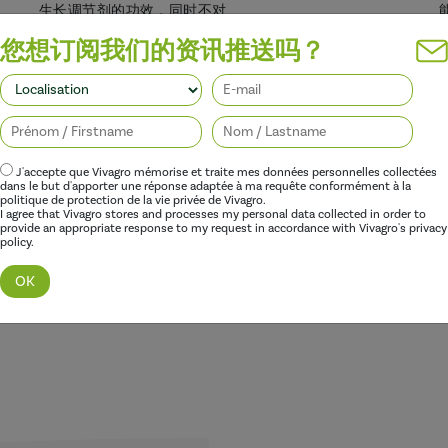
生长调节剂的功效，同时不对
您想订阅我们的资讯推送吗？
J'accepte que Vivagro mémorise et traite mes données personnelles collectées
dans le but d'apporter une réponse adaptée à ma requête conformément à la
politique de protection de la vie privée de Vivagro.
I agree that Vivagro stores and processes my personal data collected in order to
provide an appropriate response to my request in accordance with Vivagro's privacy
policy.
发现这个范围