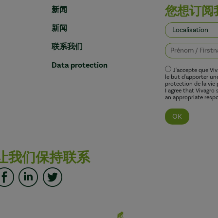
您想订阅
新闻
新闻
联系我们
Data protection
J'accepte que Vi
le but d'apporter u
protection de la vie 
I agree that Vivagro
an appropriate respo
让我们保持联系