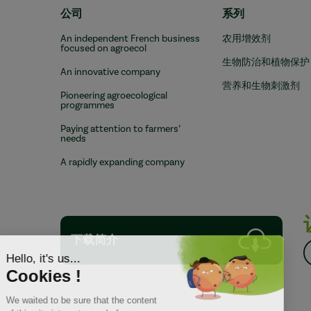
公司
系列
An independent French business
农用增效剂
focused on agroecol
生物防治和植物保护
An innovative company
营养和生物刺激剂
Pioneering agroecological
programmes
Paying attention to farmers’
needs
A rapidly expanding company
下载简介