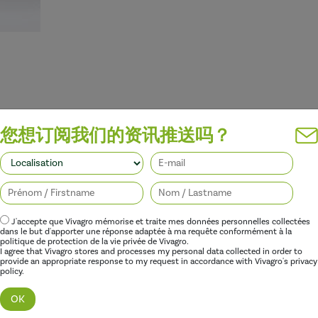
您想订阅我们的资讯推送吗？
22/03/2021
J'accepte que Vivagro mémorise et traite mes données personnelles collectées
dans le but d'apporter une réponse adaptée à ma requête conformément à la
politique de protection de la vie privée de Vivagro.
I agree that Vivagro stores and processes my personal data collected in order to
provide an appropriate response to my request in accordance with Vivagro's privacy
policy.