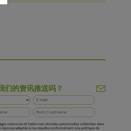
我们的资讯推送吗？
vagro mémorise et traite mes données personnelles collectées dans
ne réponse adaptée à ma requête conformément à la politique de