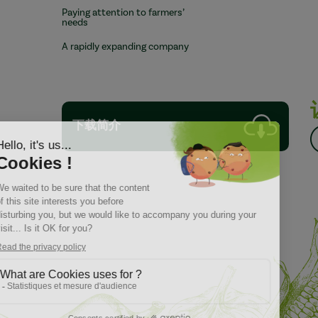
Paying attention to farmers’
needs
A rapidly expanding company
下载简介