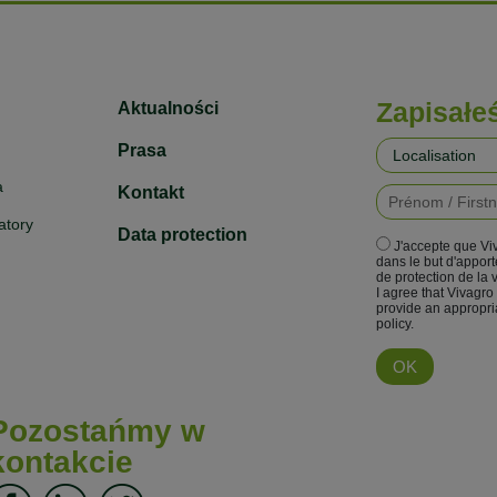
Zapisałe
Aktualności
Prasa
a
Kontakt
atory
Data protection
J'accepte que Vi
dans le but d'appor
de protection de la 
I agree that Vivagro
provide an appropri
policy.
Pozostańmy w
kontakcie