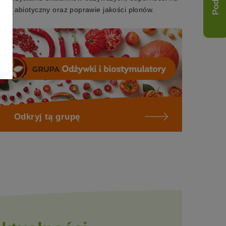
tres abiotyczny oraz poprawie jakości plonów.
Odkryj tą grupę