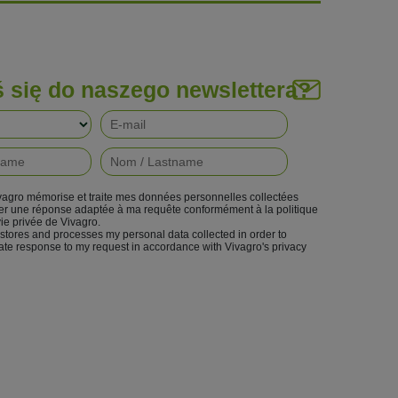
ś się do naszego newslettera?
vagro mémorise et traite mes données personnelles collectées
ter une réponse adaptée à ma requête conformément à la politique
vie privée de Vivagro.
 stores and processes my personal data collected in order to
ate response to my request in accordance with Vivagro's privacy