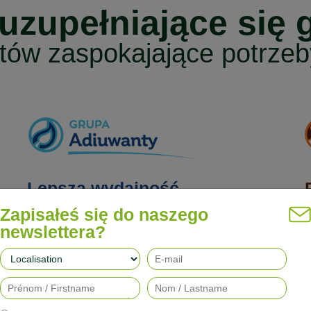
 uzupełniające się 
tów zaspokajające potrzeby
Lepsza wydajność
Zapisałeś się do naszego
newslettera?
Nasze adiuwanty poprawiają skuteczność działania
N
herbicydów, fungicydów, insektycydów i regulatorów
o
,
wzrostu, jednocześnie ograniczając ich wpływ na
n
środowisko.
w