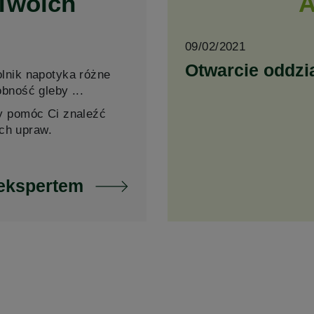
 Twoich
A
09/02/2021
Otwarcie oddzi
olnik napotyka różne
bność gleby ...
by pomóc Ci znaleźć
ch upraw.
 ekspertem