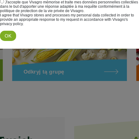
J'accepte que Vivagro mémorise et traite mes données personnelles collectées
s
dans le but d'apporter une réponse adaptée à ma requête conformément à la
politique de protection de la vie privée de Vivagro.
I agree that Vivagro stores and processes my personal data collected in order to
provide an appropriate response to my request in accordance with Vivagro's
privacy policy.
Odkryj tą grupę