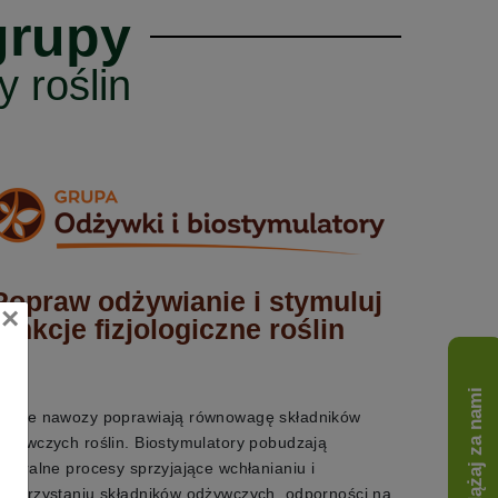
grupy
 roślin
Popraw odżywianie i stymuluj
×
funkcje fizjologiczne roślin
Podążaj za nami
asze nawozy poprawiają równowagę składników
dżywczych roślin. Biostymulatory pobudzają
aturalne procesy sprzyjające wchłanianiu i
ykorzystaniu składników odżywczych, odporności na