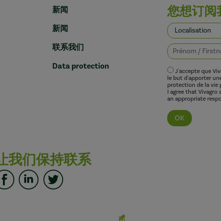
您想订阅
新闻
新闻
联系我们
Data protection
J'accepte que Vi
le but d'apporter u
protection de la vie 
I agree that Vivagro
an appropriate respo
让我们保持联系