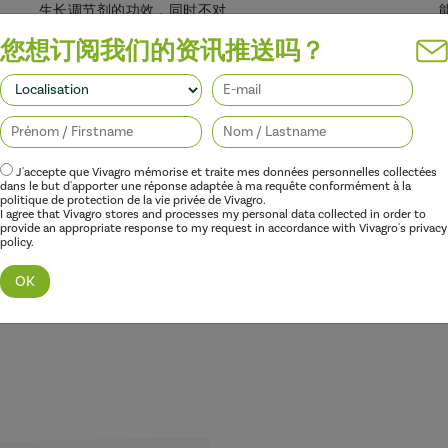
生长调节剂的功效，同时不对
您想订阅我们的资讯推送吗？
J'accepte que Vivagro mémorise et traite mes données personnelles collectées
dans le but d'apporter une réponse adaptée à ma requête conformément à la
politique de protection de la vie privée de Vivagro.
I agree that Vivagro stores and processes my personal data collected in order to
provide an appropriate response to my request in accordance with Vivagro's privacy
policy.
发现这个范围