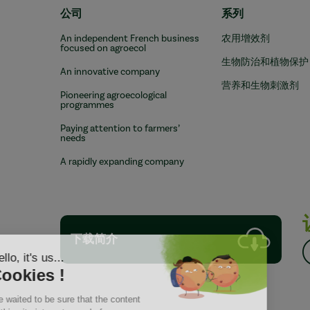
公司
系列
An independent French business
农用增效剂
focused on agroecol
生物防治和植物保护
An innovative company
营养和生物刺激剂
Pioneering agroecological
programmes
Paying attention to farmers’
needs
A rapidly expanding company
下载简介