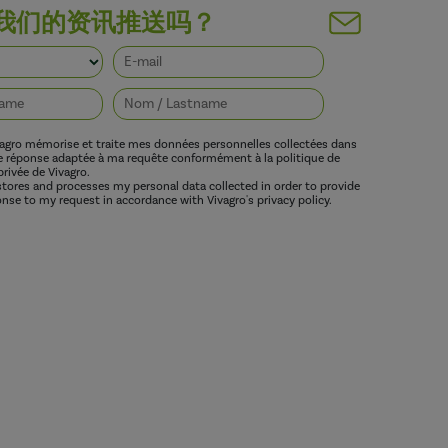
我们的资讯推送吗？
vagro mémorise et traite mes données personnelles collectées dans
ne réponse adaptée à ma requête conformément à la politique de
privée de Vivagro.
 stores and processes my personal data collected in order to provide
nse to my request in accordance with Vivagro's privacy policy.