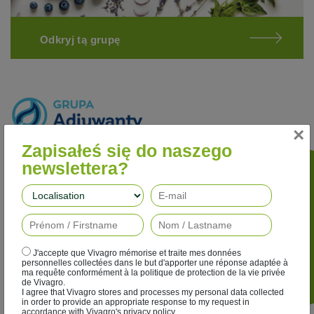
Odkryj tą grupę
×
Zapisałeś się do naszego
Lepsza wydajność
newslettera?
Nasze adiuwanty poprawiają skuteczność działania
Podążaj za nami
herbicydów, fungicydów, insektycydów i regulatorów wzrostu,
jednocześnie ograniczając ich wpływ na środowisko.
J'accepte que Vivagro mémorise et traite mes données
personnelles collectées dans le but d'apporter une réponse adaptée à
ma requête conformément à la politique de protection de la vie privée
de Vivagro.
I agree that Vivagro stores and processes my personal data collected
in order to provide an appropriate response to my request in
accordance with Vivagro's privacy policy.