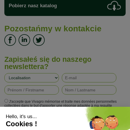
Pobierz nasz katalog
Pozostańmy w kontakcie
Zapisałeś się do naszego
newslettera?
J'accepte que Vivagro mémorise et traite mes données personnelles
collectées dans le but d'apporter une réponse adaptée à ma requête
conformément à la politique de protection de la vie privée de Vivagro.
I agree that Vivagro stores and processes my personal data collected in
order to provide an appropriate response to my request in accordance with
Vivagro's privacy policy.