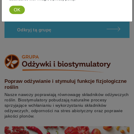
Odkryj tą grupę
Popraw odżywianie i stymuluj funkcje fizjologiczne
roślin
Nasze nawozy poprawiają równowagę składników odżywczych
roślin. Biostymulatory pobudzają naturalne procesy
sprzyjające wchłanianiu i wykorzystaniu składników
odżywczych, odporności na stres abiotyczny oraz poprawie
jakości plonów.