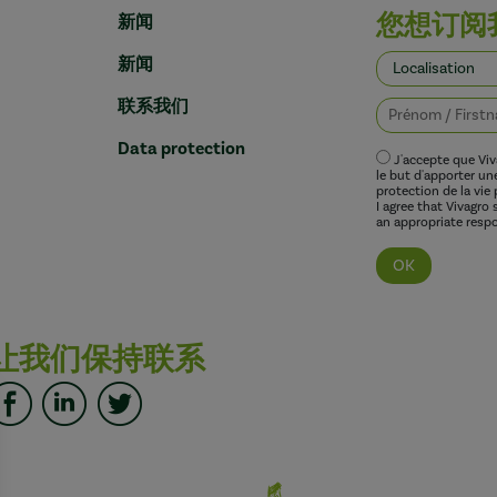
您想订阅
新闻
新闻
联系我们
Data protection
J'accepte que Vi
le but d'apporter u
protection de la vie 
I agree that Vivagro
an appropriate respo
让我们保持联系