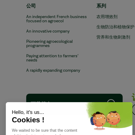
公司
系列
An independent French business
农用增效剂
focused on agroecol
生物防治和植物保护
An innovative company
营养和生物刺激剂
Pioneering agroecological
programmes
Paying attention to farmers’
needs
A rapidly expanding company
下载简介