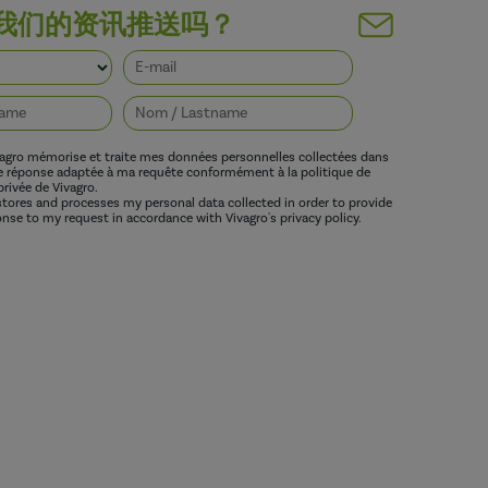
我们的资讯推送吗？
vagro mémorise et traite mes données personnelles collectées dans
ne réponse adaptée à ma requête conformément à la politique de
privée de Vivagro.
 stores and processes my personal data collected in order to provide
nse to my request in accordance with Vivagro's privacy policy.