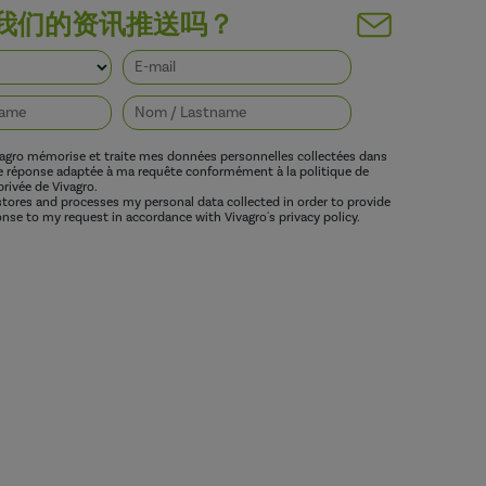
我们的资讯推送吗？
vagro mémorise et traite mes données personnelles collectées dans
ne réponse adaptée à ma requête conformément à la politique de
privée de Vivagro.
 stores and processes my personal data collected in order to provide
nse to my request in accordance with Vivagro's privacy policy.