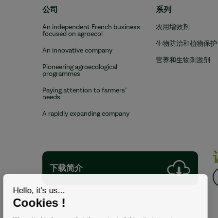
公司
系列
An independent French business
农用增效剂
focused on agroecol
生物防治和植物保护
An innovative company
营养和生物刺激剂
Pioneering agroecological
programmes
Paying attention to farmers’
needs
A rapidly expanding company
下载简介