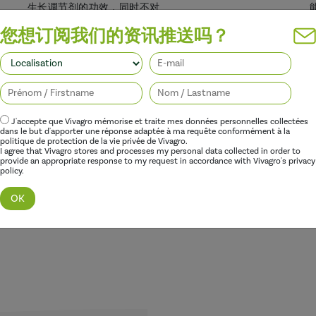
生长调节剂的功效，同时不对
您想订阅我们的资讯推送吗？
J'accepte que Vivagro mémorise et traite mes données personnelles collectées
dans le but d'apporter une réponse adaptée à ma requête conformément à la
politique de protection de la vie privée de Vivagro.
I agree that Vivagro stores and processes my personal data collected in order to
provide an appropriate response to my request in accordance with Vivagro's privacy
policy.
发现这个范围