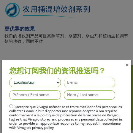
更优异的效果
我们的增效剂产品可提高除草剂、杀菌剂、杀虫剂和植物生长调节
剂的功效，同时不对
×
您想订阅我们的资讯推送吗？
关注我们
J'accepte que Vivagro mémorise et traite mes données personnelles
collectées dans le but d'apporter une réponse adaptée à ma requête
conformément à la politique de protection de la vie privée de Vivagro.
I agree that Vivagro stores and processes my personal data collected in
发现这个范围
order to provide an appropriate response to my request in accordance
with Vivagro's privacy policy.