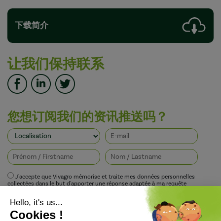
下载简介
让我们保持联系
您想订阅我们的资讯推送吗？
J'accepte que Vivagro mémorise et traite mes données personnelles
collectées dans le but d'apporter une réponse adaptée à ma requête
conformément à la politique de protection de la vie privée de Vivagro.
I agree that Vivagro stores and processes my personal data collected in order
to provide an appropriate response to my request in accordance with
Vivagro's privacy policy.