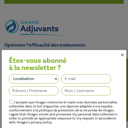
Optimiser l’efficacité des traitements
×
Nos adjuvants permettent d’améliorer l’efficacité des
herbicides, des fongicides, des insecticides et des régulateurs de
Êtes-vous abonné
croissance, tout en limitant leur impact sur l’environnement.
à la newsletter ?
Suivez-nous
J'accepte que Vivagro mémorise et traite mes données personnelles
collectées dans le but d'apporter une réponse adaptée à ma requête
conformément à la politique de protection de la vie privée de Vivagro.
I agree that Vivagro stores and processes my personal data collected in
order to provide an appropriate response to my request in accordance
with Vivagro's privacy policy.