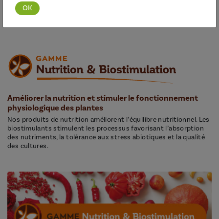
Découvrir cette gamme
Améliorer la nutrition et stimuler le fonctionnement
physiologique des plantes
Nos produits de nutrition améliorent l’équilibre nutritionnel. Les
biostimulants stimulent les processus favorisant l’absorption
des nutriments, la tolérance aux stress abiotiques et la qualité
des cultures.