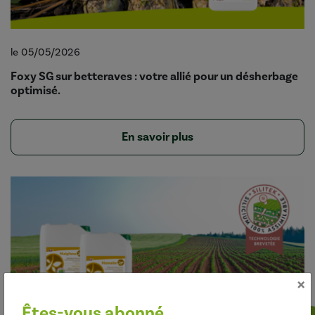
le 05/05/2026
Foxy SG sur betteraves : votre allié pour un désherbage
optimisé.
En savoir plus
×
Êtes-vous abonné