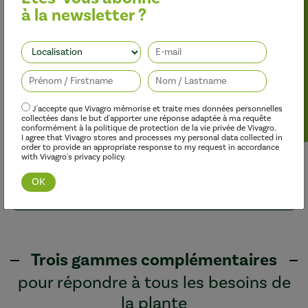
à la newsletter ?
le 05/05/2026
Suivez-nous
Haneia® / Meizfane® sur pomme de terre : l’effet
« assurance » d’un biostimulant.
J'accepte que Vivagro mémorise et traite mes données personnelles
En savoir plus
collectées dans le but d'apporter une réponse adaptée à ma requête
conformément à la politique de protection de la vie privée de Vivagro.
I agree that Vivagro stores and processes my personal data collected in
order to provide an appropriate response to my request in accordance
with Vivagro's privacy policy.
Voir + d’articles
Trois gammes complémentaires
pour répondre à tous les besoins de
la plante