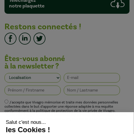
Téléchargez
notre plaquette
Restons connectés !
Êtes-vous abonné
à la newsletter ?
J'accepte que Vivagro mémorise et traite mes données personnelles
collectées dans le but d'apporter une réponse adaptée à ma requête
conformément à la politique de protection de la vie privée de Vivagro.
I agree that Vivagro stores and processes my personal data collected in order
to provide an appropriate response to my request in accordance with
Vivagro's privacy policy.