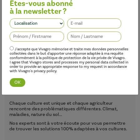
– Elle apporte un réel gain pour l’utilisateur avec une
Êtes-vous abonné
diminution significative des dépenses liées à l’usure du
à la newsletter ?
matériel et un confort d’utilisation lors de la mise en cuve et
la pulvérisation.
J'accepte que Vivagro mémorise et traite mes données personnelles
collectées dans le but d'apporter une réponse adaptée à ma requête
conformément à la politique de protection de la vie privée de Vivagro.
I agree that Vivagro stores and processes my personal data collected in
order to provide an appropriate response to my request in accordance
with Vivagro's privacy policy.
Notre accompagnement, au plus près de
vos cultures.
Chaque culture est unique et chaque agriculteur
rencontre des problématiques différentes. Climat,
maladies, nature du sol...
Nos experts sont à votre écoute pour vous permettre
de trouver les solutions 100% adaptées à vos cultures.