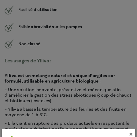
Facilité d’utilisation
Faible abravisité sur les pompes
Non classé
Les usages de Ylliva :
Ylliva est un
mélange naturel et unique d’argiles co-
formulé, utilisable en agriculture biologique :
–
Une solution innovante, préventive et mécanique afin
d’améliorer la gestion des stress abiotiques (coup de chaud)
et biotiques (insectes).
– Ylliva abaisse la temperature des feuilles et des fruits en
moyenne de 1 à 3°C.
– Elle vient en rupture des produits actuels en respectant le
matériel de pulvérisation (Faible abrasivité sur les pompes).
×