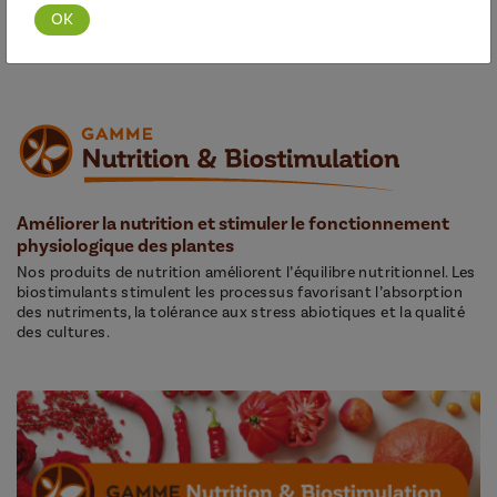
Découvrir cette gamme
Améliorer la nutrition et stimuler le fonctionnement
physiologique des plantes
Nos produits de nutrition améliorent l’équilibre nutritionnel. Les
biostimulants stimulent les processus favorisant l’absorption
des nutriments, la tolérance aux stress abiotiques et la qualité
des cultures.