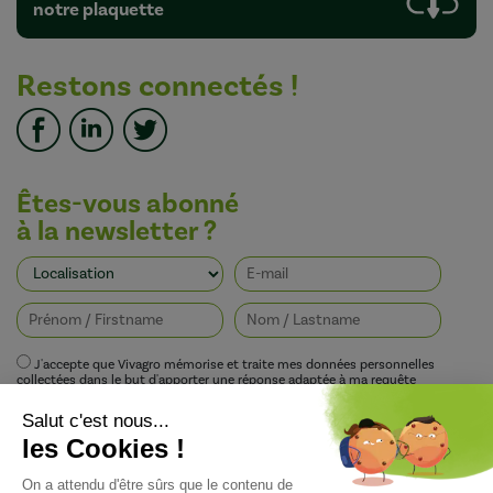
notre plaquette
Restons connectés !
Êtes-vous abonné
à la newsletter ?
J'accepte que Vivagro mémorise et traite mes données personnelles
collectées dans le but d'apporter une réponse adaptée à ma requête
conformément à la politique de protection de la vie privée de Vivagro.
I agree that Vivagro stores and processes my personal data collected in order
to provide an appropriate response to my request in accordance with
Vivagro's privacy policy.