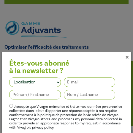
Optimiser l’efficacité des traitements
×
Nos adjuvants permettent d’améliorer l’efficacité des
herbicides, des fongicides, des insecticides et des régulateurs de
Êtes-vous abonné
croissance, tout en limitant leur impact sur l’environnement.
à la newsletter ?
Suivez-nous
J'accepte que Vivagro mémorise et traite mes données personnelles
collectées dans le but d'apporter une réponse adaptée à ma requête
conformément à la politique de protection de la vie privée de Vivagro.
I agree that Vivagro stores and processes my personal data collected in
order to provide an appropriate response to my request in accordance
with Vivagro's privacy policy.