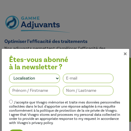
Optimiser l’efficacité des traitements
Nos adjuvants permettent d’améliorer l’efficacité des
×
herbicides, des fongicides, des insecticides et des régulateurs de
Êtes-vous abonné
croissance, tout en limitant leur impact sur l’environnement.
à la newsletter ?
Suivez-nous
J'accepte que Vivagro mémorise et traite mes données personnelles
collectées dans le but d'apporter une réponse adaptée à ma requête
conformément à la politique de protection de la vie privée de Vivagro.
I agree that Vivagro stores and processes my personal data collected in
order to provide an appropriate response to my request in accordance
with Vivagro's privacy policy.