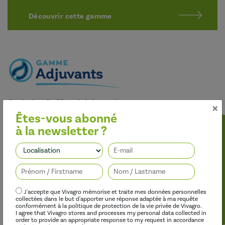
Découvrir cette gamme
Optimiser l’efficacité des traitements
×
Êtes-vous abonné
Nos adjuvants permettent d’améliorer l’efficacité des
herbicides, des fongicides, des insecticides et des régulateurs de
à la newsletter ?
croissance, tout en limitant leur impact sur l’environnement.
Suivez-nous
J'accepte que Vivagro mémorise et traite mes données personnelles
collectées dans le but d'apporter une réponse adaptée à ma requête
conformément à la politique de protection de la vie privée de Vivagro.
I agree that Vivagro stores and processes my personal data collected in
order to provide an appropriate response to my request in accordance