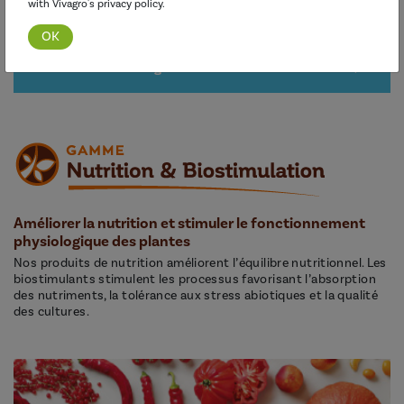
with Vivagro's privacy policy.
Découvrir cette gamme
Améliorer la nutrition et stimuler le fonctionnement
physiologique des plantes
Nos produits de nutrition améliorent l’équilibre nutritionnel. Les
biostimulants stimulent les processus favorisant l’absorption
des nutriments, la tolérance aux stress abiotiques et la qualité
des cultures.