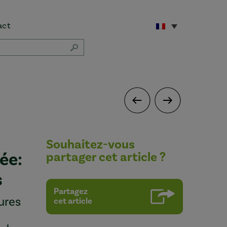
act
Souhaitez-vous
ée:
partager cet article ?
s
Partagez
ures
cet article