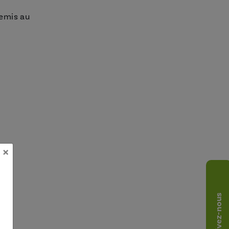
semis au
×
Suivez-nous