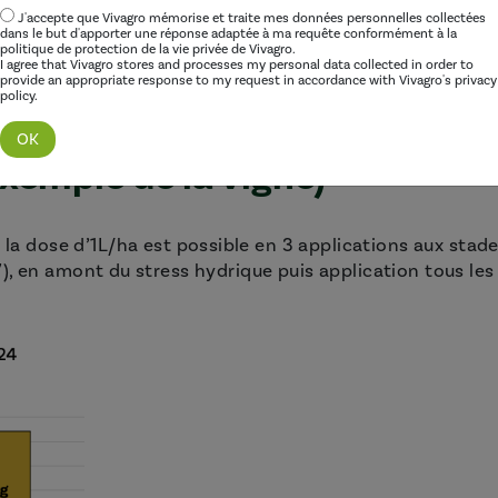
méliorer le rendement de :
J'accepte que Vivagro mémorise et traite mes données personnelles collectées
dans le but d'apporter une réponse adaptée à ma requête conformément à la
,
politique de protection de la vie privée de Vivagro.
modéré
I agree that Vivagro stores and processes my personal data collected in order to
provide an appropriate response to my request in accordance with Vivagro's privacy
rt
policy.
xemple de la vigne)
 la dose d’1L/ha est possible en 3 applications aux stade
), en amont du stress hydrique puis application tous les