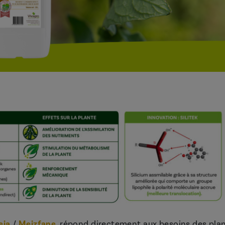
eia
/
Meizfane
, répond directement aux besoins des pla