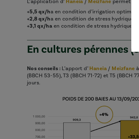
L’application d’
Haneia
/
Meizfane
permet d’a
+5,5 qx/h
a en condition d’irrigation optimale
+2,8 qx/h
a en condition de stress hydrique 
+3,1 qx/ha
en condition de stress hydrique fo
En cultures pérennes (e
Nos conseils :
L’apport d’
Haneia
/
Meizfane
à
(BBCH 53-55), T3 (BBCH 71-72) et T5 (BBCH 77
jours.