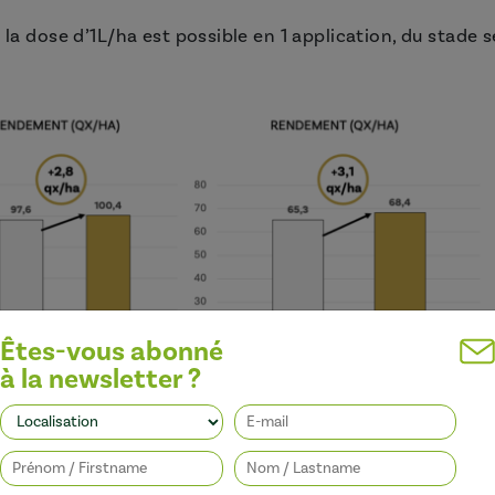
 la dose d’1L/ha est possible en 1 application, du stade 
Êtes-vous abonné
à la newsletter ?