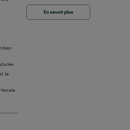
En savoir plus
intien
aturée.
t la
 Haneia