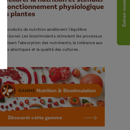
Suivez-nous
le fonctionnement physiologique
des plantes
os produits de nutrition améliorent l’équilibre
utritionnel. Les biostimulants stimulent les processus
avorisant l’absorption des nutriments, la tolérance aux
tress abiotiques et la qualité des cultures.
Découvrir cette gamme