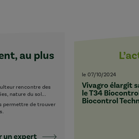
t, au plus
L’a
le 07/10/2024
Vivagro élargit
culteur rencontre des
le T34 Biocontro
s, nature du sol...
Biocontrol Tech
s permettre de trouver
s.
 un expert