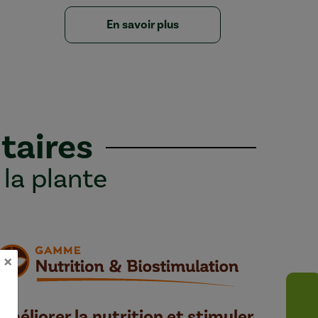
En savoir plus
taires
 la plante
×
Améliorer la nutrition et stimuler