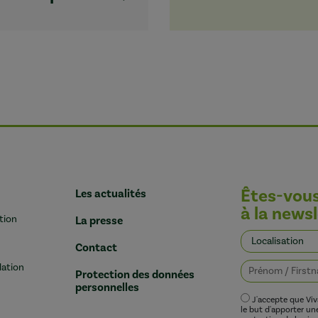
Êtes-vou
Les actualités
à la newsl
tion
La presse
Contact
lation
Protection des données
personnelles
J'accepte que Vi
le but d'apporter u