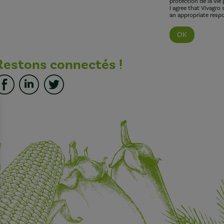
protection de la vie 
I agree that Vivagro
an appropriate respo
Restons connectés !