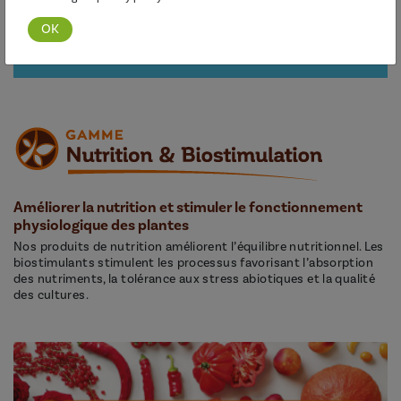
Découvrir cette gamme
Améliorer la nutrition et stimuler le fonctionnement
physiologique des plantes
Nos produits de nutrition améliorent l’équilibre nutritionnel. Les
biostimulants stimulent les processus favorisant l’absorption
des nutriments, la tolérance aux stress abiotiques et la qualité
des cultures.