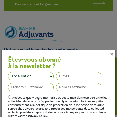
Découvrir cette gamme
Optimiser l’efficacité des traitements
×
Nos adjuvants permettent d’améliorer l’efficacité des
Êtes-vous abonné
herbicides, des fongicides, des insecticides et des régulateurs de
à la newsletter ?
croissance, tout en limitant leur impact sur l’environnement.
Suivez-nous
J'accepte que Vivagro mémorise et traite mes données personnelles
collectées dans le but d'apporter une réponse adaptée à ma requête
conformément à la politique de protection de la vie privée de Vivagro.
I agree that Vivagro stores and processes my personal data collected in
order to provide an appropriate response to my request in accordance
with Vivagro's privacy policy.