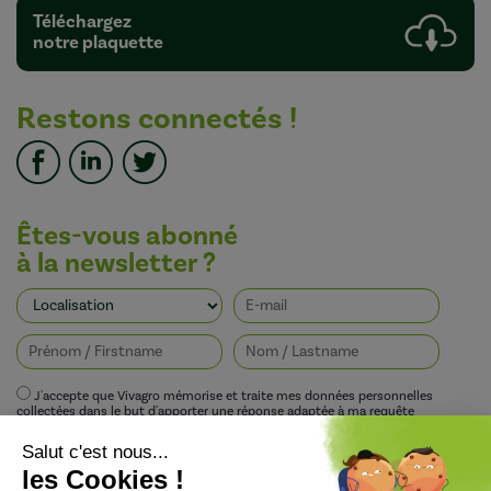
Téléchargez
notre plaquette
Restons connectés !
Êtes-vous abonné
à la newsletter ?
J'accepte que Vivagro mémorise et traite mes données personnelles
collectées dans le but d'apporter une réponse adaptée à ma requête
conformément à la politique de protection de la vie privée de Vivagro.
I agree that Vivagro stores and processes my personal data collected in order
to provide an appropriate response to my request in accordance with
Vivagro's privacy policy.