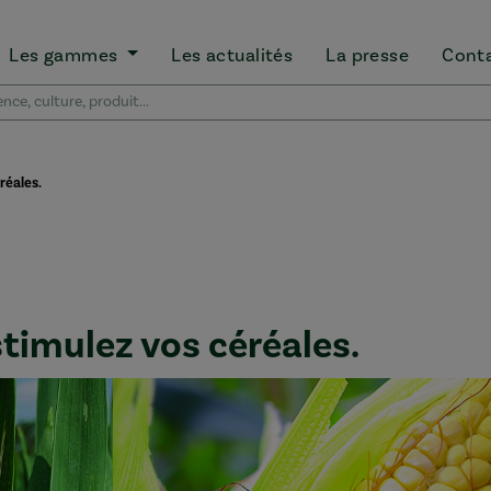
Les gammes
Les actualités
La presse
Cont
réales.
timulez vos céréales.