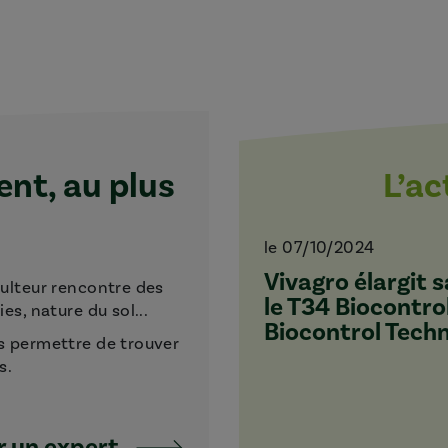
t, au plus
L’a
le 07/10/2024
Vivagro élargit
culteur rencontre des
le T34 Biocontro
s, nature du sol...
Biocontrol Tech
s permettre de trouver
s.
 un expert