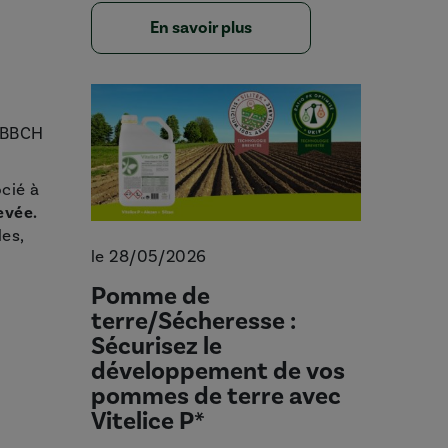
En savoir plus
u BBCH
cié à
evée.
les,
le 28/05/2026
Pomme de
terre/Sécheresse :
Sécurisez le
développement de vos
pommes de terre avec
Vitelice P*