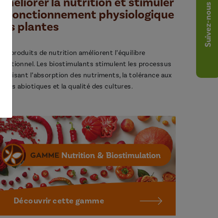
Améliorer la nutrition et stimuler
Suivez-nous
le fonctionnement physiologique
des plantes
os produits de nutrition améliorent l’équilibre
utritionnel. Les biostimulants stimulent les processus
avorisant l’absorption des nutriments, la tolérance aux
tress abiotiques et la qualité des cultures.
Découvrir cette gamme