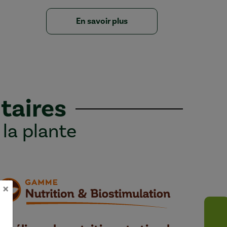
En savoir plus
taires
 la plante
×