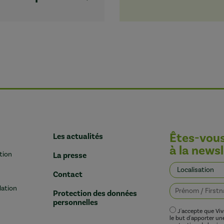
Êtes-vou
Les actualités
à la newsl
tion
La presse
Contact
lation
Protection des données
personnelles
J'accepte que Vi
le but d'apporter u