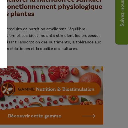
Suivez-nous
le fonctionnement physiologique
des plantes
os produits de nutrition améliorent l’équilibre
utritionnel. Les biostimulants stimulent les processus
avorisant l’absorption des nutriments, la tolérance aux
tress abiotiques et la qualité des cultures.
Découvrir cette gamme