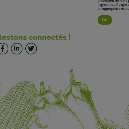
protection de la vie 
I agree that Vivagro
an appropriate respo
Restons connectés !