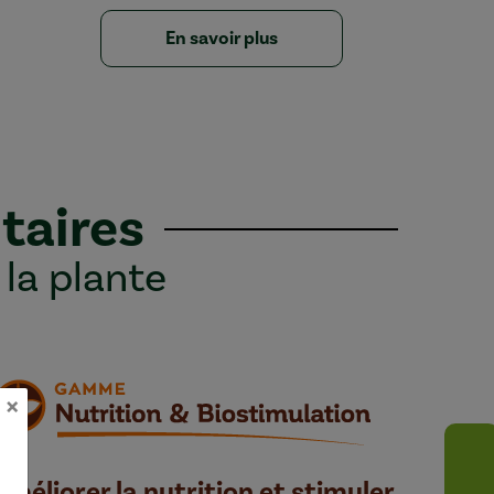
En savoir plus
taires
 la plante
×
Améliorer la nutrition et stimuler