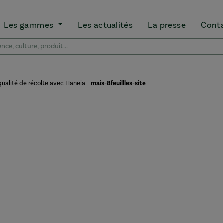
Les gammes
Les actualités
La presse
Cont
 qualité de récolte avec Haneia
-
mais-8feuillles-site