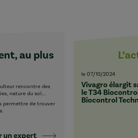
t, au plus
L’a
le 07/10/2024
Vivagro élargit
culteur rencontre des
le T34 Biocontro
s, nature du sol...
Biocontrol Tech
s permettre de trouver
s.
 un expert