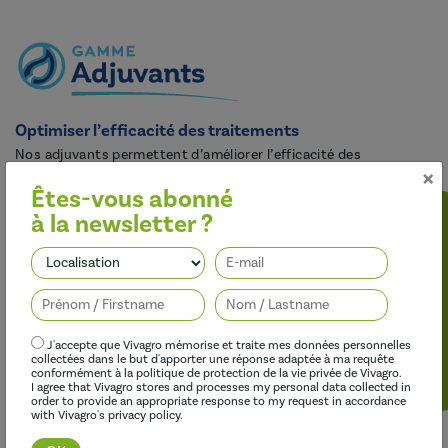
Optimiser l’efficacité des traitements
Nos adjuvants permettent d’améliorer l’efficacité des
×
herbicides, des fongicides, des insecticides et des régulateurs de
croissance, tout en limitant leur impact sur l’environnement.
Êtes-vous abonné
à la newsletter ?
Suivez-nous
J'accepte que Vivagro mémorise et traite mes données personnelles
collectées dans le but d'apporter une réponse adaptée à ma requête
conformément à la politique de protection de la vie privée de Vivagro.
I agree that Vivagro stores and processes my personal data collected in
order to provide an appropriate response to my request in accordance
with Vivagro's privacy policy.