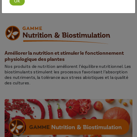
Découvrir cette gamme
Améliorer la nutrition et stimuler le fonctionnement
physiologique des plantes
Nos produits de nutrition améliorent l’équilibre nutritionnel. Les
biostimulants stimulent les processus favorisant l’absorption
des nutriments, la tolérance aux stress abiotiques et la qualité
des cultures.