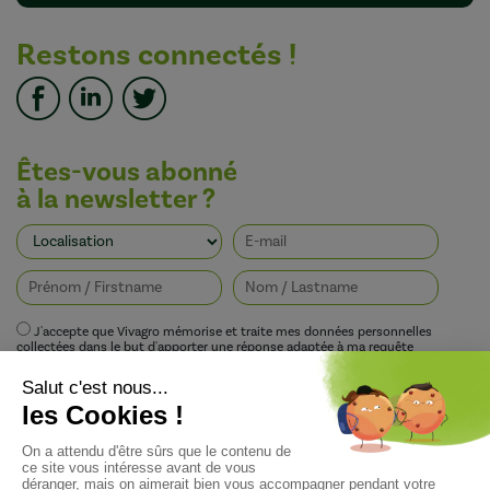
Restons connectés !
Êtes-vous abonné
à la newsletter ?
J'accepte que Vivagro mémorise et traite mes données personnelles
collectées dans le but d'apporter une réponse adaptée à ma requête
conformément à la politique de protection de la vie privée de Vivagro.
I agree that Vivagro stores and processes my personal data collected in order
to provide an appropriate response to my request in accordance with
Vivagro's privacy policy.