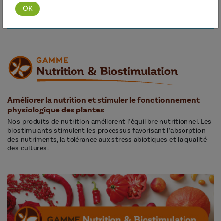
Découvrir cette gamme
Améliorer la nutrition et stimuler le fonctionnement
physiologique des plantes
Nos produits de nutrition améliorent l’équilibre nutritionnel. Les
biostimulants stimulent les processus favorisant l’absorption
des nutriments, la tolérance aux stress abiotiques et la qualité
des cultures.