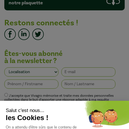
notre plaquette
Restons connectés !
Êtes-vous abonné
à la newsletter ?
J'accepte que Vivagro mémorise et traite mes données personnelles
collectées dans le but d'apporter une réponse adaptée à ma requête
conformément à la politique de protection de la vie privée de Vivagro.
I agree that Vivagro stores and processes my personal data collected in order
to provide an appropriate response to my request in accordance with
Vivagro's privacy policy.