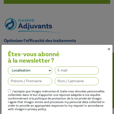
Optimiser l’efficacité des traitements
×
Nos adjuvants permettent d’améliorer l’efficacité des
herbicides, des fongicides, des insecticides et des régulateurs de
Êtes-vous abonné
croissance, tout en limitant leur impact sur l’environnement.
à la newsletter ?
Suivez-nous
J'accepte que Vivagro mémorise et traite mes données personnelles
collectées dans le but d'apporter une réponse adaptée à ma requête
conformément à la politique de protection de la vie privée de Vivagro.
I agree that Vivagro stores and processes my personal data collected in
order to provide an appropriate response to my request in accordance
with Vivagro's privacy policy.