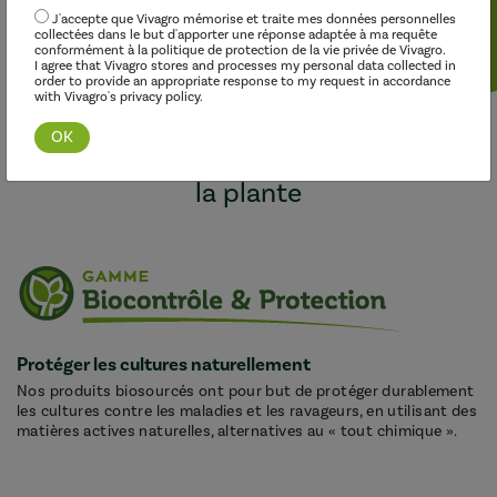
J'accepte que Vivagro mémorise et traite mes données personnelles
collectées dans le but d'apporter une réponse adaptée à ma requête
conformément à la politique de protection de la vie privée de Vivagro.
I agree that Vivagro stores and processes my personal data collected in
order to provide an appropriate response to my request in accordance
with Vivagro's privacy policy.
Trois gammes complémentaires
pour répondre à tous les besoins de
la plante
Protéger les cultures naturellement
Nos produits biosourcés ont pour but de protéger durablement
les cultures contre les maladies et les ravageurs, en utilisant des
matières actives naturelles, alternatives au « tout chimique ».