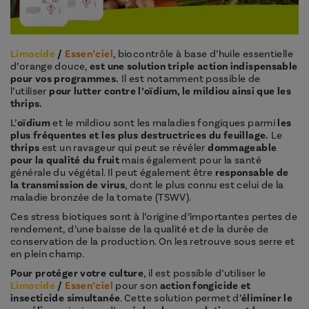
Limocide
/
Essen’ciel
, biocontrôle à base d’huile essentielle
d’orange douce,
est une solution triple action indispensable
pour vos programmes.
Il est notamment possible de
l’utiliser
pour lutter contre l’oïdium, le mildiou ainsi que les
thrips.
L’
oïdium
et le mildiou sont les maladies fongiques parmi
les
plus fréquentes et les plus destructrices du feuillage.
Le
thrips
est un ravageur qui peut se révéler
dommageable
pour la qualité du fruit
mais également pour la santé
générale du végétal. Il peut également être
responsable de
la transmission de virus
, dont le plus connu est celui de la
maladie bronzée de la tomate (TSWV).
Ces stress biotiques sont à l’origine d’importantes pertes de
rendement, d’une baisse de la qualité et de la durée de
conservation de la production. On les retrouve sous serre et
en plein champ.
Pour protéger votre culture
, il est possible d’utiliser le
Limocide
/
Essen’ciel
pour son
action fongicide et
insecticide simultanée
. Cette solution permet d’
éliminer le