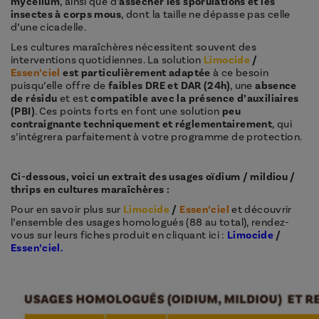
mycélium
, ainsi que d’
assécher les sporulations
et les
insectes
à corps mous
, dont la taille ne dépasse pas celle
d’une cicadelle.
Les cultures maraîchères nécessitent souvent des
interventions quotidiennes. La solution
Limocide
/
Essen’ciel
est particulièrement adaptée
à ce besoin
puisqu’elle offre de
faibles DRE et DAR (24h)
, une
absence
de résidu
et est
compatible avec la présence d’auxiliaires
(PBI)
. Ces points forts en font une solution
peu
contraignante techniquement et réglementairement
, qui
s’intégrera parfaitement à votre programme de protection.
Ci-dessous, voici un extrait des usages oïdium / mildiou /
thrips en cultures maraîchères :
Pour en savoir plus sur
Limocide
/
Essen’ciel
et découvrir
l’ensemble des usages homologués (88 au total), rendez-
vous sur leurs fiches produit en cliquant ici :
Limocide
/
Essen’ciel.