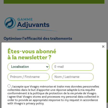
Optimiser l’efficacité des traitements
×
Nos adjuvants permettent d’améliorer l’efficacité des
herbicides, des fongicides, des insecticides et des régulateurs de
Êtes-vous abonné
croissance, tout en limitant leur impact sur l’environnement.
à la newsletter ?
Suivez-nous
J'accepte que Vivagro mémorise et traite mes données personnelles
collectées dans le but d'apporter une réponse adaptée à ma requête
conformément à la politique de protection de la vie privée de Vivagro.
I agree that Vivagro stores and processes my personal data collected in
order to provide an appropriate response to my request in accordance
with Vivagro's privacy policy.