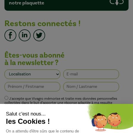
notre plaquette
Restons connectés !
Êtes-vous abonné
à la newsletter ?
J'accepte que Vivagro mémorise et traite mes données personnelles
collectées dans le but d'apporter une réponse adaptée à ma requête
conformément à la politique de protection de la vie privée de Vivagro.
I agree that Vivagro stores and processes my personal data collected in order
to provide an appropriate response to my request in accordance with
Vivagro's privacy policy.