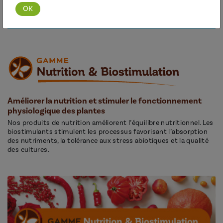
Découvrir cette gamme
Améliorer la nutrition et stimuler le fonctionnement
physiologique des plantes
Nos produits de nutrition améliorent l’équilibre nutritionnel. Les
biostimulants stimulent les processus favorisant l’absorption
des nutriments, la tolérance aux stress abiotiques et la qualité
des cultures.