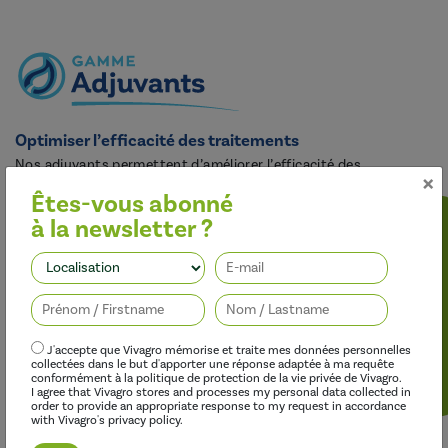
Optimiser l’efficacité des traitements
Nos adjuvants permettent d’améliorer l’efficacité des
×
herbicides, des fongicides, des insecticides et des régulateurs de
Êtes-vous abonné
croissance, tout en limitant leur impact sur l’environnement.
à la newsletter ?
Suivez-nous
J'accepte que Vivagro mémorise et traite mes données personnelles
collectées dans le but d'apporter une réponse adaptée à ma requête
conformément à la politique de protection de la vie privée de Vivagro.
I agree that Vivagro stores and processes my personal data collected in
order to provide an appropriate response to my request in accordance
with Vivagro's privacy policy.