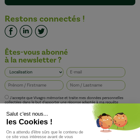
Restons connectés !
Êtes-vous abonné
à la newsletter ?
J'accepte que Vivagro mémorise et traite mes données personnelles
collectées dans le but d'apporter une réponse adaptée à ma requête
conformément à la politique de protection de la vie privée de Vivagro.
I agree that Vivagro stores and processes my personal data collected in order
to provide an appropriate response to my request in accordance with
Vivagro's privacy policy.