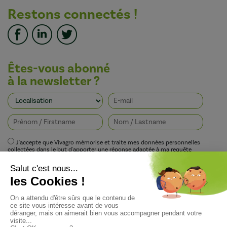
Restons connectés !
Êtes-vous abonné
à la newsletter ?
J'accepte que Vivagro mémorise et traite mes données personnelles
collectées dans le but d'apporter une réponse adaptée à ma requête
conformément à la politique de protection de la vie privée de Vivagro.
I agree that Vivagro stores and processes my personal data collected in order
to provide an appropriate response to my request in accordance with
Vivagro's privacy policy.