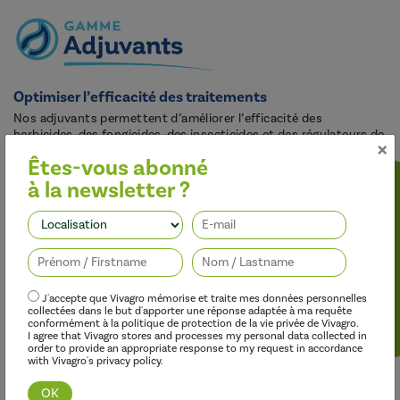
Optimiser l’efficacité des traitements
Nos adjuvants permettent d’améliorer l’efficacité des
herbicides, des fongicides, des insecticides et des régulateurs de
×
croissance, tout en limitant leur impact sur l’environnement.
Êtes-vous abonné
à la newsletter ?
Suivez-nous
J'accepte que Vivagro mémorise et traite mes données personnelles
collectées dans le but d'apporter une réponse adaptée à ma requête
conformément à la politique de protection de la vie privée de Vivagro.
I agree that Vivagro stores and processes my personal data collected in
order to provide an appropriate response to my request in accordance
with Vivagro's privacy policy.
Découvrir cette gamme