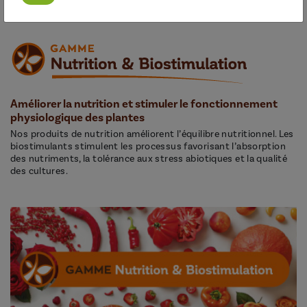
Améliorer la nutrition et stimuler le fonctionnement
physiologique des plantes
Nos produits de nutrition améliorent l’équilibre nutritionnel. Les
biostimulants stimulent les processus favorisant l’absorption
des nutriments, la tolérance aux stress abiotiques et la qualité
des cultures.