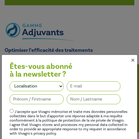
Optimiser l’efficacité des traitements
×
Nos adjuvants permettent d’améliorer l’efficacité des
herbicides, des fongicides, des insecticides et des régulateurs de
Êtes-vous abonné
croissance, tout en limitant leur impact sur l’environnement.
à la newsletter ?
Suivez-nous
J'accepte que Vivagro mémorise et traite mes données personnelles
collectées dans le but d'apporter une réponse adaptée à ma requête
conformément à la politique de protection de la vie privée de Vivagro.
I agree that Vivagro stores and processes my personal data collected in
order to provide an appropriate response to my request in accordance
with Vivagro's privacy policy.