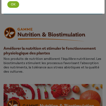
Découvrir cette gamme
Améliorer la nutrition et stimuler le fonctionnement
physiologique des plantes
Nos produits de nutrition améliorent l’équilibre nutritionnel. Les
biostimulants stimulent les processus favorisant l’absorption
des nutriments, la tolérance aux stress abiotiques et la qualité
des cultures.