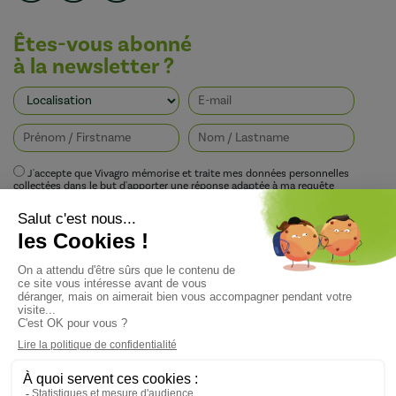
Êtes-vous abonné
à la newsletter ?
J'accepte que Vivagro mémorise et traite mes données personnelles
collectées dans le but d'apporter une réponse adaptée à ma requête
conformément à la politique de protection de la vie privée de Vivagro.
I agree that Vivagro stores and processes my personal data collected in order
to provide an appropriate response to my request in accordance with
Vivagro's privacy policy.