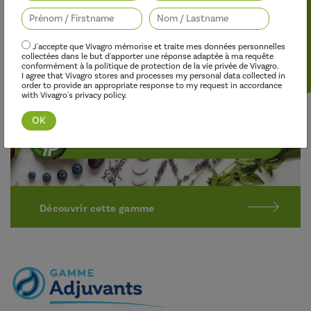
Suivez-nous
Nos produits biosourcés ont pour but de protéger durablement
les cultures contre les maladies et les ravageurs, en utilisant des
matières actives naturelles, alternatives au « tout chimique ».
J'accepte que Vivagro mémorise et traite mes données personnelles
collectées dans le but d'apporter une réponse adaptée à ma requête
conformément à la politique de protection de la vie privée de Vivagro.
I agree that Vivagro stores and processes my personal data collected in
order to provide an appropriate response to my request in accordance
with Vivagro's privacy policy.
Découvrir cette gamme