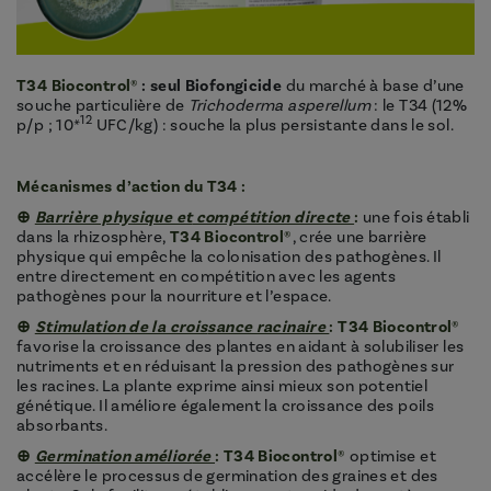
T34 Biocontrol®
:
seul Biofongicide
du marché à base d’une
souche particulière de
Trichoderma asperellum
: le T34 (12%
12
p/p ; 10*
UFC/kg) : souche la plus persistante dans le sol.
Mécanismes d’action du T34 :
⊕
Barrière physique et
compétition directe
:
une fois établi
dans la rhizosphère,
T34 Biocontrol®
, crée une barrière
physique qui empêche la colonisation des pathogènes. Il
entre directement en compétition avec les agents
pathogènes pour la nourriture et l’espace.
⊕
Stimulation de la crois
sance racinaire
:
T34 Biocontrol®
favorise la croissance des plantes en aidant à solubiliser les
nutriments et en réduisant la pression des pathogènes sur
les racines. La plante exprime ainsi mieux son potentiel
génétique. Il améliore également la croissance des poils
absorbants.
⊕
Germination amélior
ée
:
T34 Biocontrol®
optimise et
accélère le processus de germination des graines et des