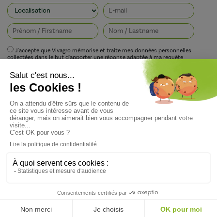
J'accepte que Vivagro mémorise et traite mes données personnelles
collectées dans le but d'apporter une réponse adaptée à ma requête
conformément à la politique de protection de la vie privée de Vivagro.
I agree that Vivagro stores and processes my personal data collected in order
to provide an appropriate response to my request in accordance with
Vivagro's privacy policy.
Copyright ©Vivagro — Conception du site : Agence Pixelus - Direction Artistique :
Pascaline Grand