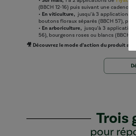
•
Sur maïs,
1 à 2 applications de
Tiyati
à 
(BBCH 12-16) puis suivant une cadence de
•
En viticulture,
jusqu’à 3 applications 
boutons floraux séparés (BBCH 57), puis
•
En arboriculture,
jusqu’à 3 application
56), bourgeons roses ou blancs (BBCH 57
🎥 Découvrez le mode d’action du produit au tr
Dé
Trois
pour répo