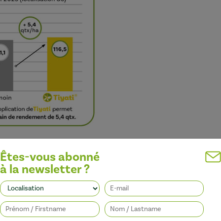
rte demande énergétique de la floraison
via :
Êtes-vous abonné
 spécifique.
à la newsletter ?
tion des nutriments du sol et de la mise en réserve.
ource d’énergie importante.