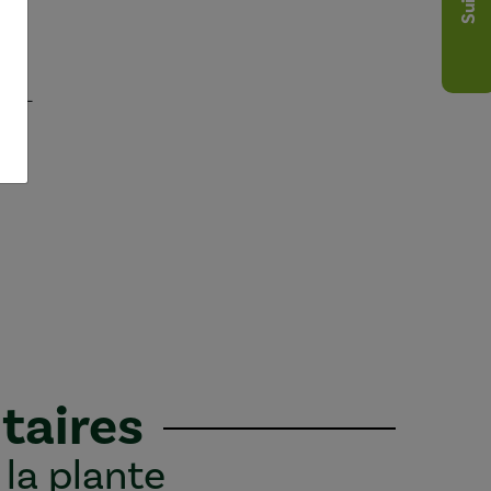
les
 55-
taires
 la plante