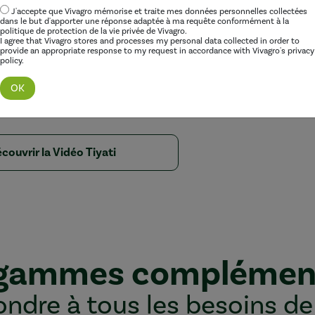
0.4L/ha : une première application dès le stade 2-6 feuil
J'accepte que Vivagro mémorise et traite mes données personnelles collectées
 10 jours.
dans le but d'apporter une réponse adaptée à ma requête conformément à la
de
Tiyati
à 0.4L/ha : aux stades 4-6 feuilles (BBCH 14-16),
politique de protection de la vie privée de Vivagro.
I agree that Vivagro stores and processes my personal data collected in order to
 début floraison (BBCH 60-61).
provide an appropriate response to my request in accordance with Vivagro's privacy
policy.
s de
Tiyati
à 0.4L/ha : aux stades bourgeons verts (BBCH
-59), puis floraison (BBCH 60-63).
avers de cette vidéo, accessible via le lien ci-dessous
couvrir la Vidéo Tiyati
 gammes complémen
ndre à tous les besoins de