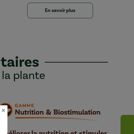
En savoir plus
taires
 la plante
×
Améliorer la nutrition et stimuler