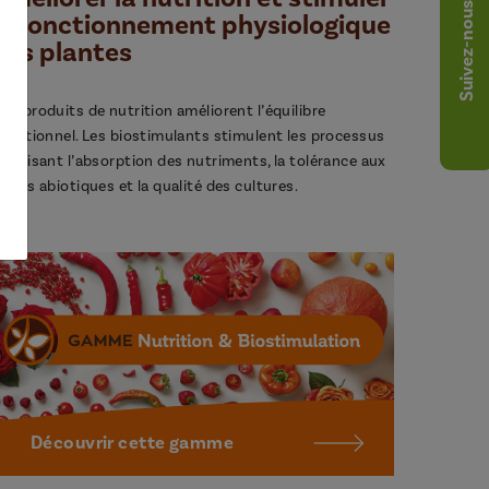
Suivez-nous
le fonctionnement physiologique
des plantes
os produits de nutrition améliorent l’équilibre
utritionnel. Les biostimulants stimulent les processus
avorisant l’absorption des nutriments, la tolérance aux
tress abiotiques et la qualité des cultures.
Découvrir cette gamme