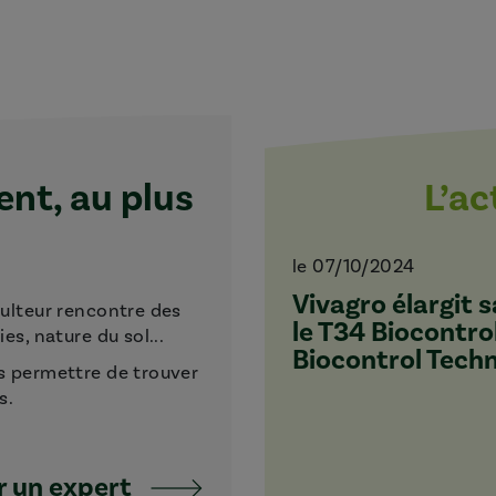
t, au plus
L’a
le 07/10/2024
Vivagro élargit
culteur rencontre des
le T34 Biocontro
s, nature du sol...
Biocontrol Tech
s permettre de trouver
s.
 un expert