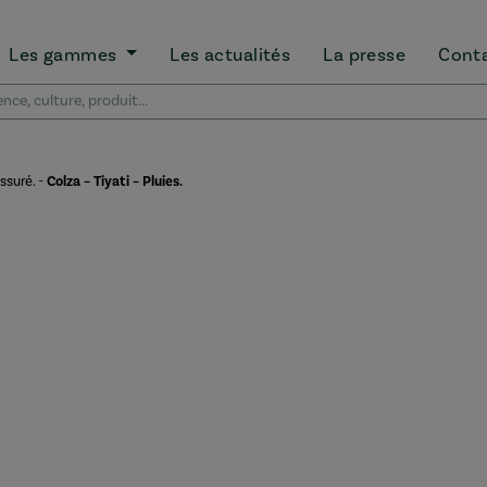
Les gammes
Les actualités
La presse
Cont
ssuré.
-
Colza – Tiyati – Pluies.