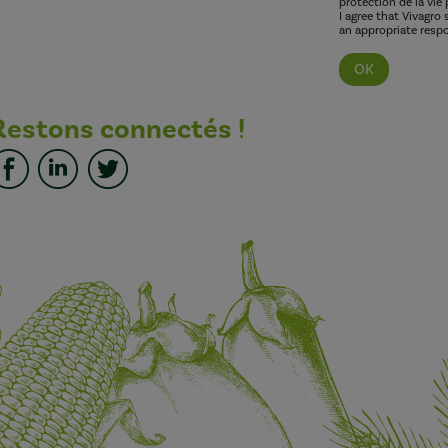
protection de la vie 
I agree that Vivagro
an appropriate respo
Restons connectés !