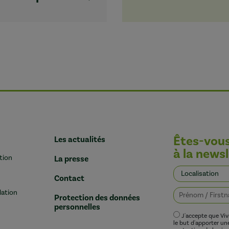
Êtes-vou
Les actualités
à la newsl
tion
La presse
Contact
lation
Protection des données
personnelles
J'accepte que Vi
le but d'apporter u