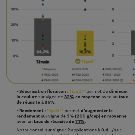
•
Sécurisation floraison :
Tiyati®*
permet de
diminuer
la coulure
sur vigne de
32%
en moyenne
avec un
taux
de réussite à
86%
.
•
Rendement :
Tiyati®*
permet
d’augmenter le
rendement
sur vigne de
3% (200 g/cep)
en moyenne
avec un
taux de réussite de
74%
.
Notre conseil sur Vigne : 2 applications à 0,4 L/ha :