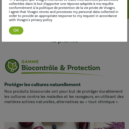
collectées dans le but d'apporter une réponse adaptée à ma requête
conformément à la politique de protection de la vie privée de Vivagro.
I agree that Vivagro stores and processes my personal data collected in
order to provide an appropriate response to my request in accordance
Trois gammes complémentaires
with Vivagro's privacy policy.
pour répondre à tous les besoins de
la plante
Protéger les cultures naturellement
Nos produits biosourcés ont pour but de protéger durablement
les cultures contre les maladies et les ravageurs, en utilisant des
matières actives naturelles, alternatives au « tout chimique ».