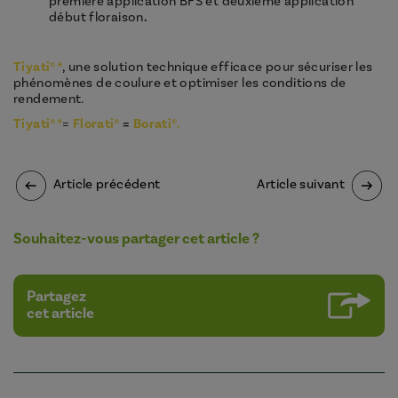
première application BFS et deuxième application
début floraison
.
Tiyati®*
, une solution technique efficace pour sécuriser les
phénomènes de coulure et optimiser les conditions de
rendement.
Tiyati®*
=
Florati®
=
Borati®.
Article précédent
Article suivant
Souhaitez-vous partager cet article ?
Partagez
cet article