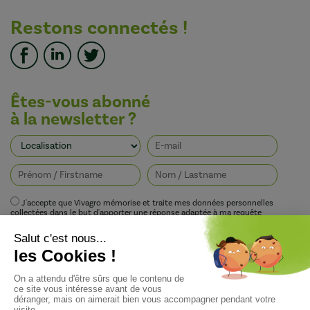
Restons connectés !
Êtes-vous abonné
à la newsletter ?
J'accepte que Vivagro mémorise et traite mes données personnelles
collectées dans le but d'apporter une réponse adaptée à ma requête
conformément à la politique de protection de la vie privée de Vivagro.
I agree that Vivagro stores and processes my personal data collected in order
to provide an appropriate response to my request in accordance with
Vivagro's privacy policy.