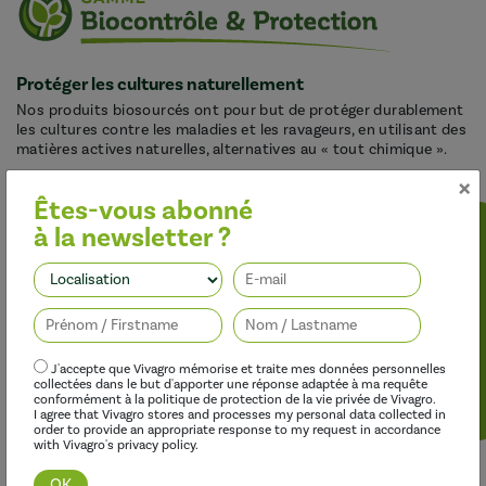
Protéger les cultures naturellement
Nos produits biosourcés ont pour but de protéger durablement
les cultures contre les maladies et les ravageurs, en utilisant des
matières actives naturelles, alternatives au « tout chimique ».
×
Êtes-vous abonné
à la newsletter ?
Suivez-nous
J'accepte que Vivagro mémorise et traite mes données personnelles
collectées dans le but d'apporter une réponse adaptée à ma requête
conformément à la politique de protection de la vie privée de Vivagro.
I agree that Vivagro stores and processes my personal data collected in
Découvrir cette gamme
order to provide an appropriate response to my request in accordance
with Vivagro's privacy policy.