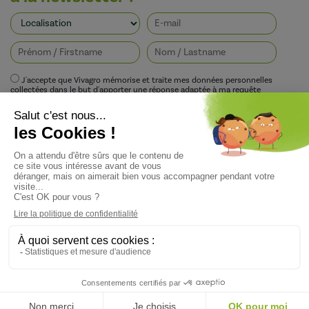
J'accepte que Vivagro mémorise et traite mes données personnelles
collectées dans le but d'apporter une réponse adaptée à ma requête
conformément à la politique de protection de la vie privée de Vivagro.
I agree that Vivagro stores and processes my personal data collected in order
to provide an appropriate response to my request in accordance with
Vivagro's privacy policy.
Copyright ©Vivagro — Conception du site : Agence Pixelus - Direction Artistique :
Pascaline Grand