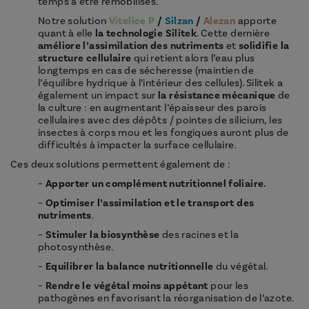
temps à être remobilisés.
Notre solution
Vitelice P
/
Silzan
/
Alezan
apporte
quant à elle
la technologie Silitek
. Cette dernière
améliore l’assimilation des nutriments
et
solidifie
la
structure cellulaire
qui retient alors l’eau plus
longtemps en cas de sécheresse (maintien de
l’équilibre hydrique à l’intérieur des cellules). Silitek a
également un impact sur
la résistance mécanique
de
la culture : en augmentant l’épaisseur des parois
cellulaires avec des dépôts / pointes de silicium, les
insectes à corps mou et les fongiques auront plus de
difficultés à impacter la surface cellulaire.
Ces deux solutions permettent également de :
–
Apporter un complément nutritionnel foliaire.
–
Optimiser l’assimilation et le transport des
nutriments
.
–
Stimuler la biosynthèse
des racines et la
photosynthèse.
–
Equilibrer la balance nutritionnelle
du végétal.
–
Rendre le végétal moins appétant
pour les
pathogènes en favorisant la réorganisation de l’azote.