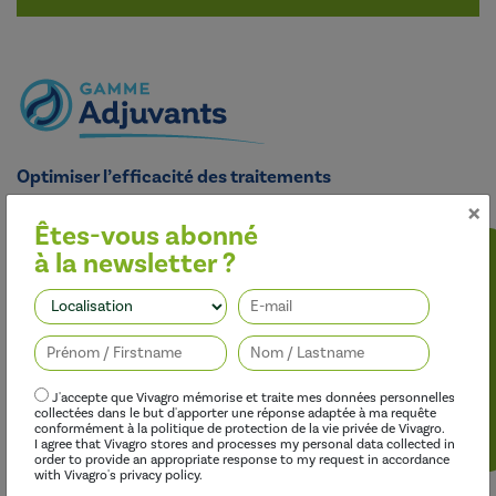
Optimiser l’efficacité des traitements
×
Nos adjuvants permettent d’améliorer l’efficacité des
herbicides, des fongicides, des insecticides et des régulateurs de
Êtes-vous abonné
croissance, tout en limitant leur impact sur l’environnement.
à la newsletter ?
Suivez-nous
J'accepte que Vivagro mémorise et traite mes données personnelles
collectées dans le but d'apporter une réponse adaptée à ma requête
conformément à la politique de protection de la vie privée de Vivagro.
I agree that Vivagro stores and processes my personal data collected in
order to provide an appropriate response to my request in accordance
with Vivagro's privacy policy.