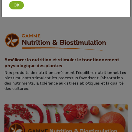
Découvrir cette gamme
Améliorer la nutrition et stimuler le fonctionnement
physiologique des plantes
Nos produits de nutrition améliorent l’équilibre nutritionnel. Les
biostimulants stimulent les processus favorisant l’absorption
des nutriments, la tolérance aux stress abiotiques et la qualité
des cultures.