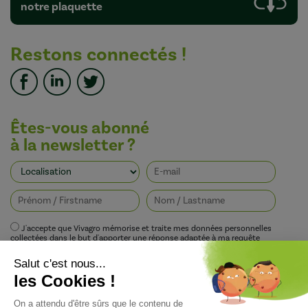
notre plaquette
Restons connectés !
Êtes-vous abonné
à la newsletter ?
J'accepte que Vivagro mémorise et traite mes données personnelles
collectées dans le but d'apporter une réponse adaptée à ma requête
conformément à la politique de protection de la vie privée de Vivagro.
I agree that Vivagro stores and processes my personal data collected in order
to provide an appropriate response to my request in accordance with
Vivagro's privacy policy.