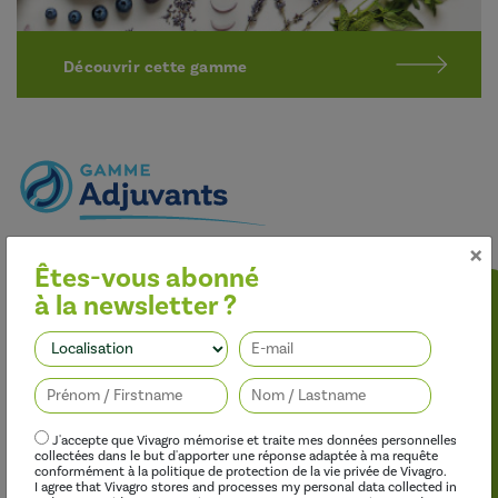
Découvrir cette gamme
×
Optimiser l’efficacité des traitements
Êtes-vous abonné
Nos adjuvants permettent d’améliorer l’efficacité des
à la newsletter ?
herbicides, des fongicides, des insecticides et des régulateurs de
croissance, tout en limitant leur impact sur l’environnement.
Suivez-nous
J'accepte que Vivagro mémorise et traite mes données personnelles
collectées dans le but d'apporter une réponse adaptée à ma requête
conformément à la politique de protection de la vie privée de Vivagro.
I agree that Vivagro stores and processes my personal data collected in