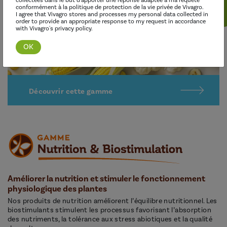
collectées dans le but d'apporter une réponse adaptée à ma requête
conformément à la politique de protection de la vie privée de Vivagro.
I agree that Vivagro stores and processes my personal data collected in
order to provide an appropriate response to my request in accordance
with Vivagro's privacy policy.
Découvrir cette gamme
Améliorer la nutrition et stimuler le fonctionnement
physiologique des plantes
Nos produits de nutrition améliorent l’équilibre nutritionnel. Les
biostimulants stimulent les processus favorisant l’absorption
des nutriments, la tolérance aux stress abiotiques et la qualité