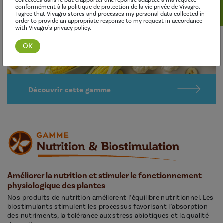
collectées dans le but d'apporter une réponse adaptée à ma requête
conformément à la politique de protection de la vie privée de Vivagro.
I agree that Vivagro stores and processes my personal data collected in
order to provide an appropriate response to my request in accordance
with Vivagro's privacy policy.
Découvrir cette gamme
Améliorer la nutrition et stimuler le fonctionnement
physiologique des plantes
Nos produits de nutrition améliorent l’équilibre nutritionnel. Les
biostimulants stimulent les processus favorisant l’absorption
des nutriments, la tolérance aux stress abiotiques et la qualité