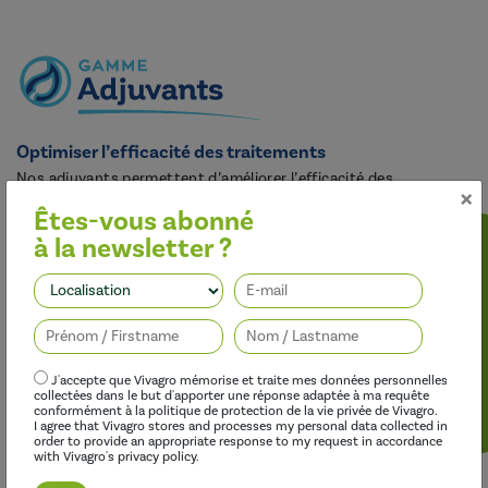
Optimiser l’efficacité des traitements
Nos adjuvants permettent d’améliorer l’efficacité des
×
herbicides, des fongicides, des insecticides et des régulateurs de
Êtes-vous abonné
croissance, tout en limitant leur impact sur l’environnement.
à la newsletter ?
Suivez-nous
J'accepte que Vivagro mémorise et traite mes données personnelles
collectées dans le but d'apporter une réponse adaptée à ma requête
conformément à la politique de protection de la vie privée de Vivagro.
I agree that Vivagro stores and processes my personal data collected in
order to provide an appropriate response to my request in accordance
with Vivagro's privacy policy.