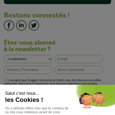
Restons connectés !
Êtes-vous abonné
à la newsletter ?
J'accepte que Vivagro mémorise et traite mes données personnelles
collectées dans le but d'apporter une réponse adaptée à ma requête
conformément à la politique de protection de la vie privée de Vivagro.
I agree that Vivagro stores and processes my personal data collected in order
to provide an appropriate response to my request in accordance with
Vivagro's privacy policy.