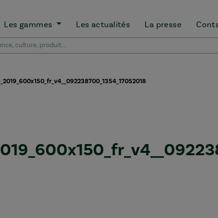
Les gammes
Les actualités
La presse
Cont
e_2019_600x150_fr_v4__092238700_1354_17052018
_2019_600x150_fr_v4__0922