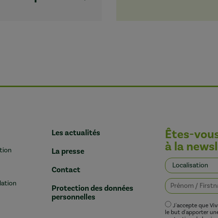
Êtes-vou
Les actualités
à la newsl
tion
La presse
Contact
lation
Protection des données
personnelles
J'accepte que Vi
le but d'apporter u