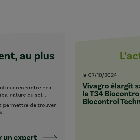
t, au plus
L’a
le 07/10/2024
Vivagro élargit
culteur rencontre des
le T34 Biocontro
s, nature du sol...
Biocontrol Tech
s permettre de trouver
s.
 un expert