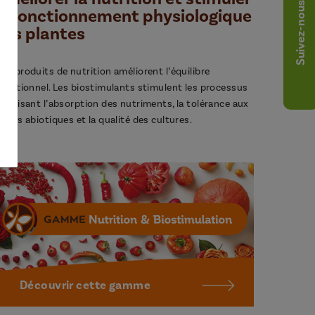
Suivez-nous
le fonctionnement physiologique
des plantes
os produits de nutrition améliorent l’équilibre
utritionnel. Les biostimulants stimulent les processus
avorisant l’absorption des nutriments, la tolérance aux
tress abiotiques et la qualité des cultures.
Découvrir cette gamme