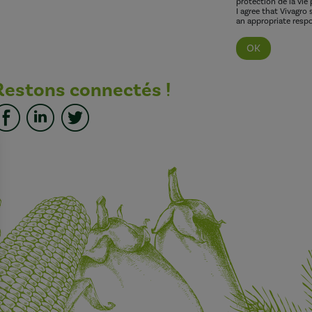
protection de la vie 
I agree that Vivagro
an appropriate respo
Restons connectés !