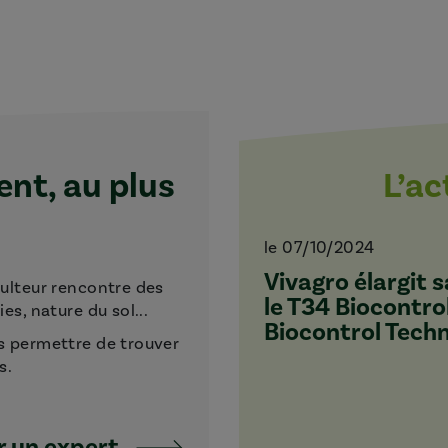
t, au plus
L’a
le 07/10/2024
Vivagro élargit
culteur rencontre des
le T34 Biocontro
s, nature du sol...
Biocontrol Tech
s permettre de trouver
s.
 un expert