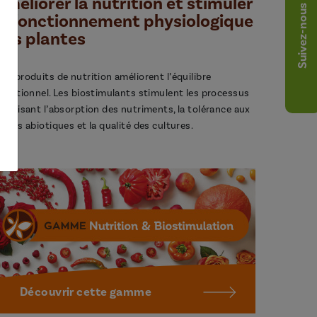
Améliorer la nutrition et stimuler
Suivez-nous
le fonctionnement physiologique
des plantes
os produits de nutrition améliorent l’équilibre
utritionnel. Les biostimulants stimulent les processus
avorisant l’absorption des nutriments, la tolérance aux
tress abiotiques et la qualité des cultures.
Découvrir cette gamme