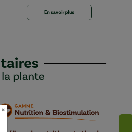
En savoir plus
taires
 la plante
×