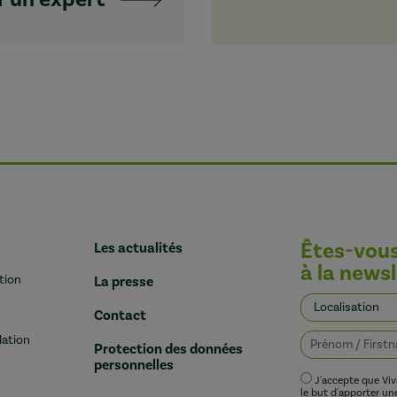
Êtes-vou
Les actualités
à la newsl
tion
La presse
Contact
lation
Protection des données
personnelles
J'accepte que Vi
le but d'apporter u