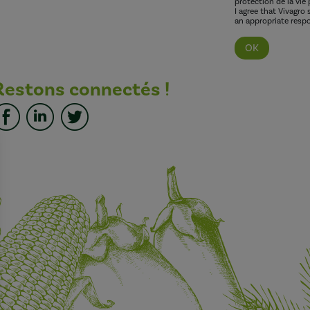
protection de la vie 
I agree that Vivagro
an appropriate respo
Restons connectés !