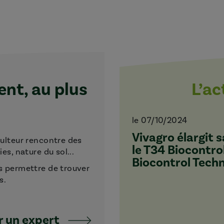
t, au plus
L’a
le 07/10/2024
Vivagro élargit
culteur rencontre des
le T34 Biocontro
s, nature du sol...
Biocontrol Tech
s permettre de trouver
s.
 un expert