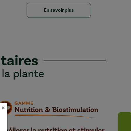
En savoir plus
taires
 la plante
×
Améliorer la nutrition et stimuler