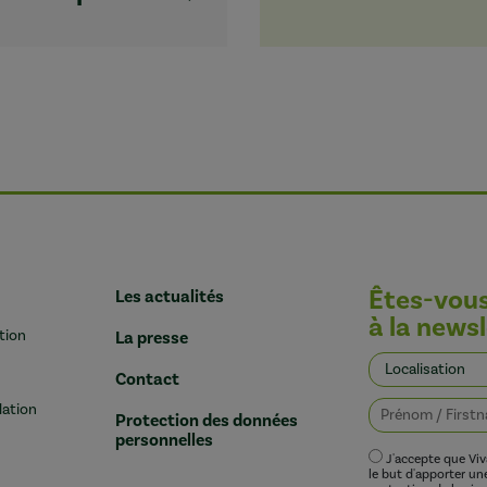
Êtes-vou
Les actualités
à la newsl
tion
La presse
Contact
lation
Protection des données
personnelles
J'accepte que Vi
le but d'apporter u