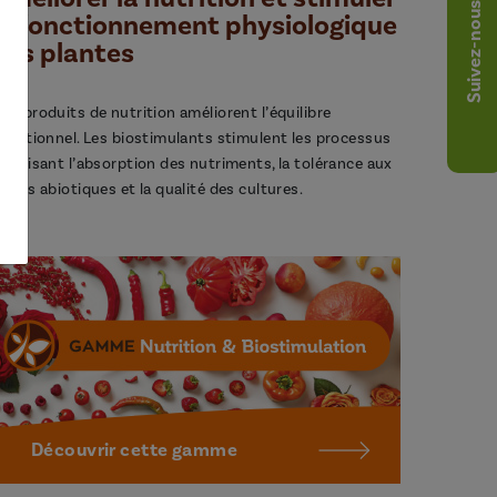
Suivez-nous
le fonctionnement physiologique
des plantes
os produits de nutrition améliorent l’équilibre
utritionnel. Les biostimulants stimulent les processus
avorisant l’absorption des nutriments, la tolérance aux
tress abiotiques et la qualité des cultures.
Découvrir cette gamme